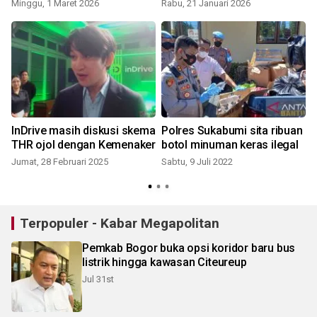
Minggu, 1 Maret 2026
Rabu, 21 Januari 2026
J
t
InDrive masih diskusi skema
Polres Sukabumi sita ribuan
THR ojol dengan Kemenaker
botol minuman keras ilegal
Jumat, 28 Februari 2025
Sabtu, 9 Juli 2022
K
Terpopuler - Kabar Megapolitan
Pemkab Bogor buka opsi koridor baru bus
listrik hingga kawasan Citeureup
Jul 31st