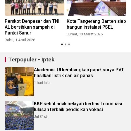
Pemkot Denpasar dan TNI
Kota Tangerang Banten siap
AL bersihkan sampah di
bangun instalasi PSEL
Pantai Sanur
Jumat, 13 Maret 2026
Rabu, 1 April 2026
S
Terpopuler - Iptek
Akademisi UI kembangkan panel surya PVT
hasilkan listrik dan air panas
1 hari lalu
KKP sebut anak nelayan berhasil dominasi
lulusan terbaik pendidikan vokasi
Jul 31st