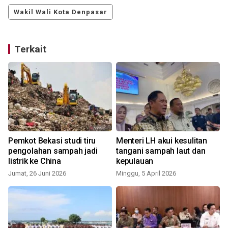
Wakil Wali Kota Denpasar
Terkait
Pemkot Bekasi studi tiru
Menteri LH akui kesulitan
pengolahan sampah jadi
tangani sampah laut dan
listrik ke China
kepulauan
Jumat, 26 Juni 2026
Minggu, 5 April 2026
S