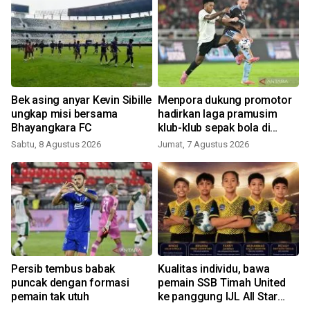
o
Bek asing anyar Kevin Sibille
Menpora dukung promotor
b
ungkap misi bersama
hadirkan laga pramusim
Bhayangkara FC
klub-klub sepak bola di
Indonesia
Sabtu, 8 Agustus 2026
Jumat, 7 Agustus 2026
a
Persib tembus babak
Kualitas individu, bawa
puncak dengan formasi
pemain SSB Timah United
pemain tak utuh
ke panggung IJL All Star