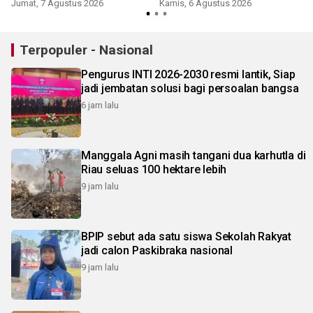
2026
Jumat, 7 Agustus 2026
Kamis, 6 Agustus 2026
Terpopuler - Nasional
Pengurus INTI 2026-2030 resmi lantik, Siap
jadi jembatan solusi bagi persoalan bangsa
6 jam lalu
Manggala Agni masih tangani dua karhutla di
Riau seluas 100 hektare lebih
9 jam lalu
BPIP sebut ada satu siswa Sekolah Rakyat
jadi calon Paskibraka nasional
9 jam lalu