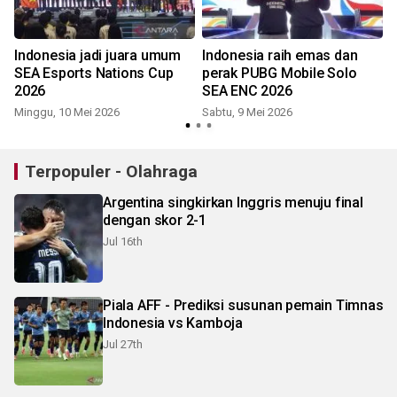
Indonesia jadi juara umum
Indonesia raih emas dan
C
SEA Esports Nations Cup
perak PUBG Mobile Solo
2026
SEA ENC 2026
Minggu, 10 Mei 2026
Sabtu, 9 Mei 2026
S
Terpopuler - Olahraga
Argentina singkirkan Inggris menuju final
dengan skor 2-1
Jul 16th
Piala AFF - Prediksi susunan pemain Timnas
Indonesia vs Kamboja
Jul 27th