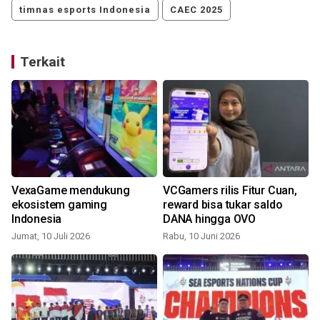
timnas esports Indonesia
CAEC 2025
Terkait
VexaGame mendukung
VCGamers rilis Fitur Cuan,
ekosistem gaming
reward bisa tukar saldo
Indonesia
DANA hingga OVO
Jumat, 10 Juli 2026
Rabu, 10 Juni 2026
S