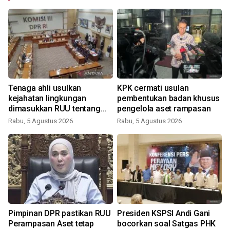
g
Tenaga ahli usulkan
KPK cermati usulan
kejahatan lingkungan
pembentukan badan khusus
dimasukkan RUU tentang
pengelola aset rampasan
Perampasan Aset
Rabu, 5 Agustus 2026
Rabu, 5 Agustus 2026
R
Pimpinan DPR pastikan RUU
Presiden KSPSI Andi Gani
Perampasan Aset tetap
bocorkan soal Satgas PHK