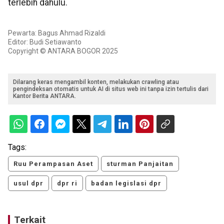
terlebih dahulu.
Pewarta: Bagus Ahmad Rizaldi
Editor: Budi Setiawanto
Copyright © ANTARA BOGOR 2025
Dilarang keras mengambil konten, melakukan crawling atau
pengindeksan otomatis untuk AI di situs web ini tanpa izin tertulis dari
Kantor Berita ANTARA.
Tags:
Ruu Perampasan Aset
sturman Panjaitan
usul dpr
dpr ri
badan legislasi dpr
Terkait