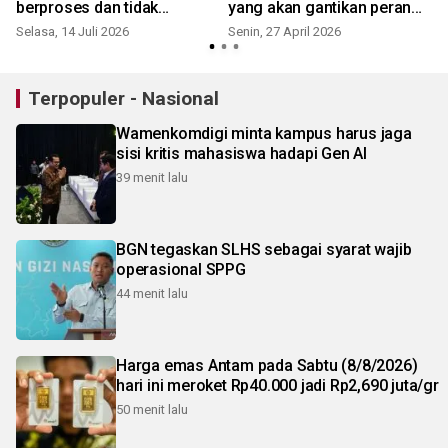
h
berproses dan tidak
yang akan gantikan peran
dihentikan
DKBN
Selasa, 14 Juli 2026
Senin, 27 April 2026
S
Terpopuler - Nasional
Wamenkomdigi minta kampus harus jaga
sisi kritis mahasiswa hadapi Gen AI
39 menit lalu
BGN tegaskan SLHS sebagai syarat wajib
operasional SPPG
44 menit lalu
Harga emas Antam pada Sabtu (8/8/2026)
hari ini meroket Rp40.000 jadi Rp2,690 juta/gr
50 menit lalu