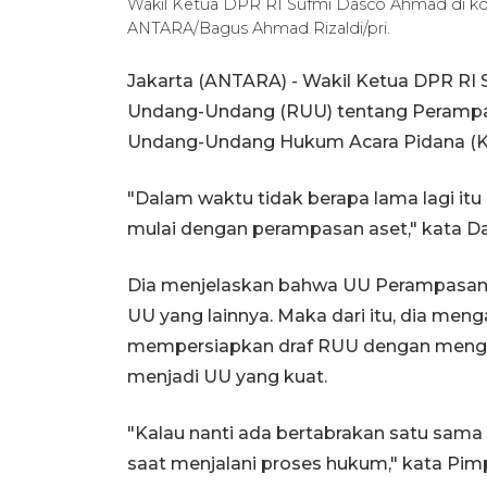
Wakil Ketua DPR RI Sufmi Dasco Ahmad di kom
ANTARA/Bagus Ahmad Rizaldi/pri.
Jakarta (ANTARA) - Wakil Ketua DPR R
Undang-Undang (RUU) tentang Perampasa
Undang-Undang Hukum Acara Pidana (KU
"Dalam waktu tidak berapa lama lagi itu 
mulai dengan perampasan aset," kata Da
Dia menjelaskan bahwa UU Perampasan A
UU yang lainnya. Maka dari itu, dia me
mempersiapkan draf RUU dengan mengo
menjadi UU yang kuat.
"Kalau nanti ada bertabrakan satu sama l
saat menjalani proses hukum," kata Pim