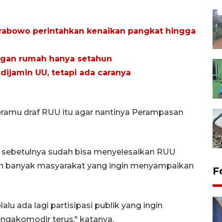
 Prabowo perintahkan kenaikan pangkat hingga
ngan rumah hanya setahun
ijamin UU, tetapi ada caranya
eramu draf RUU itu agar nantinya Perampasan
R RI sebetulnya sudah bisa menyelesaikan RUU
sih banyak masyarakat yang ingin menyampaikan
F
alu ada lagi partisipasi publik yang ingin
engakomodir terus," katanya.