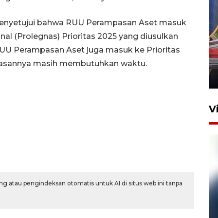
menyetujui bahwa RUU Perampasan Aset masuk
nal (Prolegnas) Prioritas 2025 yang diusulkan
Komisi V DPR tinjau
, RUU Perampasan Aset juga masuk ke Prioritas
perlintasan sebidang di
Stasiun Bogor
hasannya masih membutuhkan waktu.
12 Juni 2026 18:49
V
g atau pengindeksan otomatis untuk AI di situs web ini tanpa
Pelanggan Filaha Farm setia