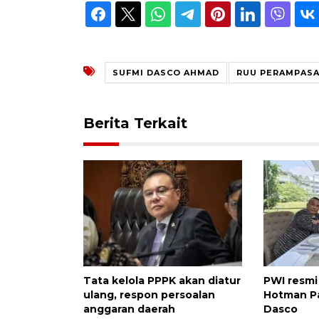
SUFMI DASCO AHMAD
RUU PERAMPASA
Berita Terkait
Tata kelola PPPK akan diatur
PWI resmi
ulang, respon persoalan
Hotman Pa
anggaran daerah
Dasco