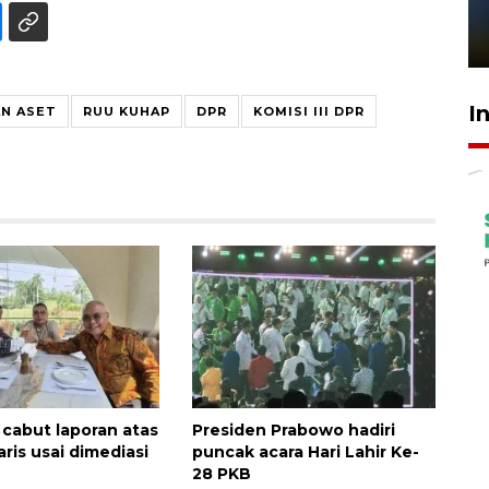
sampai 8 tahan?
1 Juni 2026 05:47
I
N ASET
RUU KUHAP
DPR
KOMISI III DPR
 cabut laporan atas
Presiden Prabowo hadiri
ris usai dimediasi
puncak acara Hari Lahir Ke-
28 PKB