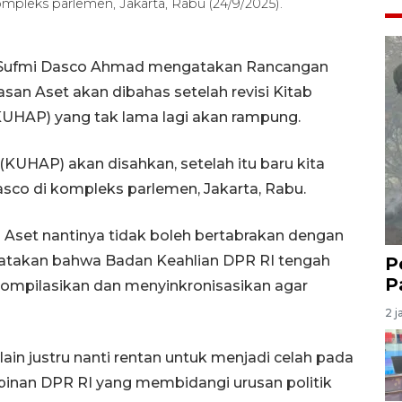
pleks parlemen, Jakarta, Rabu (24/9/2025).
I Sufmi Dasco Ahmad mengatakan Rancangan
n Aset akan dibahas setelah revisi Kitab
HAP) yang tak lama lagi akan rampung.
(KUHAP) akan disahkan, setelah itu baru kita
sco di kompleks parlemen, Jakarta, Rabu.
set nantinya tidak boleh bertabrakan dengan
ngatakan bahwa Badan Keahlian DPR RI tengah
P
P
mpilasikan dan menyinkronisasikan agar
2 j
ain justru nanti rentan untuk menjadi celah pada
pinan DPR RI yang membidangi urusan politik