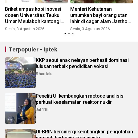
Briket ampas kopi inovasi
Menteri Kehutanan
dosen Universitas Teuku
umumkan bayi orang utan
Umar Meulaboh kantongi
lahir di cagar alam Jantho
sertifikat paten
Aceh
Senin, 3 Agustus 2026
Senin, 3 Agustus 2026
R
Terpopuler - Iptek
KKP sebut anak nelayan berhasil dominasi
lulusan terbaik pendidikan vokasi
5 hari lalu
Peneliti UI kembangkan metode analisis
perkuat keselamatan reaktor nuklir
Jul 11th
UI-BRIN bersinergi kembangkan pengolahan
sampah berbasis zero waste