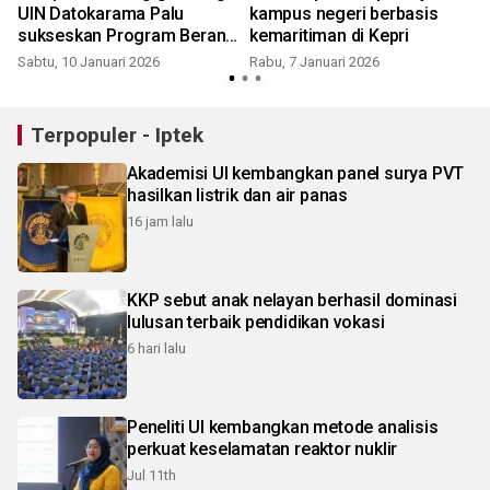
UIN Datokarama Palu
kampus negeri berbasis
sukseskan Program Berani
kemaritiman di Kepri
Cerdas
Sabtu, 10 Januari 2026
Rabu, 7 Januari 2026
M
Terpopuler - Iptek
Akademisi UI kembangkan panel surya PVT
hasilkan listrik dan air panas
16 jam lalu
KKP sebut anak nelayan berhasil dominasi
lulusan terbaik pendidikan vokasi
6 hari lalu
Peneliti UI kembangkan metode analisis
perkuat keselamatan reaktor nuklir
Jul 11th