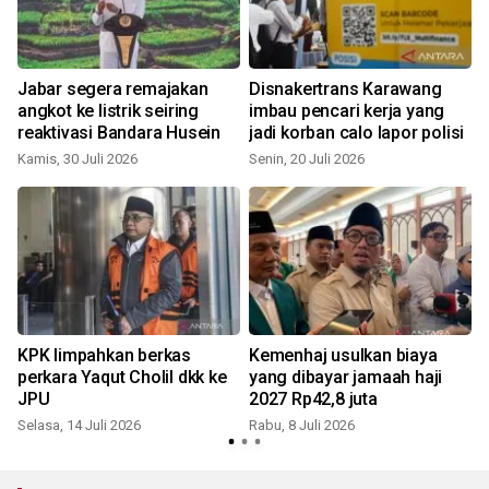
Jabar segera remajakan
Disnakertrans Karawang
a
angkot ke listrik seiring
imbau pencari kerja yang
reaktivasi Bandara Husein
jadi korban calo lapor polisi
Kamis, 30 Juli 2026
Senin, 20 Juli 2026
S
KPK limpahkan berkas
Kemenhaj usulkan biaya
perkara Yaqut Cholil dkk ke
yang dibayar jamaah haji
JPU
2027 Rp42,8 juta
Selasa, 14 Juli 2026
Rabu, 8 Juli 2026
S