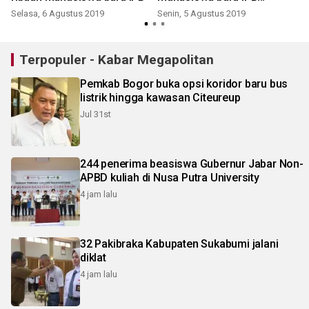
University
Selasa, 6 Agustus 2019
Senin, 5 Agustus 2019
Terpopuler - Kabar Megapolitan
Pemkab Bogor buka opsi koridor baru bus
listrik hingga kawasan Citeureup
Jul 31st
244 penerima beasiswa Gubernur Jabar Non-
APBD kuliah di Nusa Putra University
4 jam lalu
32 Pakibraka Kabupaten Sukabumi jalani
diklat
4 jam lalu