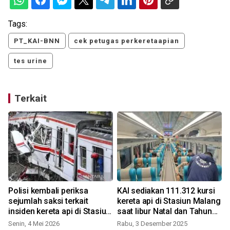
Tags:
PT_KAI-BNN
cek petugas perkeretaapian
tes urine
Terkait
Polisi kembali periksa
KAI sediakan 111.312 kursi
sejumlah saksi terkait
kereta api di Stasiun Malang
insiden kereta api di Stasiun
saat libur Natal dan Tahun
Bekasi Timur
Baru
Senin, 4 Mei 2026
Rabu, 3 Desember 2025