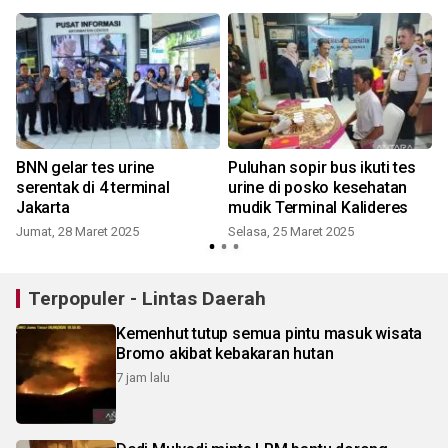
g
BNN gelar tes urine
Puluhan sopir bus ikuti tes
serentak di 4 terminal
urine di posko kesehatan
Jakarta
mudik Terminal Kalideres
Jumat, 28 Maret 2025
Selasa, 25 Maret 2025
Terpopuler - Lintas Daerah
Kemenhut tutup semua pintu masuk wisata
Bromo akibat kebakaran hutan
7 jam lalu