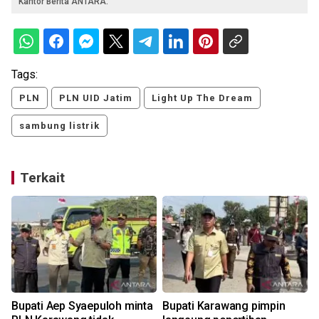
Kantor Berita ANTARA.
Tags:
PLN
PLN UID Jatim
Light Up The Dream
sambung listrik
Terkait
Bupati Aep Syaepuloh minta
Bupati Karawang pimpin