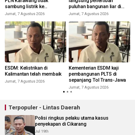
PLN Karawang tidak
langsung penertiban
sambung listrik ke
puluhan bangunan liar di
bangunan liar
sepanjang akses tol
Jumat, 7 Agustus 2026
Jumat, 7 Agustus 2026
ESDM: Kelistrikan di
Kementerian ESDM kaji
Kalimantan telah membaik
pembangunan PLTS di
sepanjang Tol Trans-Jawa
Jumat, 7 Agustus 2026
Jumat, 7 Agustus 2026
Terpopuler - Lintas Daerah
Polisi ringkus pelaku utama kasus
penyekapan di Cikarang
Jul 19th