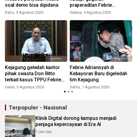
soal demo bisa dipidana
praperadilan Febrie
Adriansyah
Rabu, 5 Agustus 2026
Selasa, 4 Agustus 2026
K
Kejagung geledah kantor
Febrie Adriansyah di
pihak swasta Don Ritto
Kebayoran Baru digeledah
terkait kasus TPPU Febrie
tim Kejagung
K
Adriansyah
Senin, 3 Agustus 2026
Sabtu, 1 Agustus 2026
Terpopuler - Nasional
Klinik Digital dorong kampus menjadi
penjaga kepercayaan di Era AI
1 jam lalu