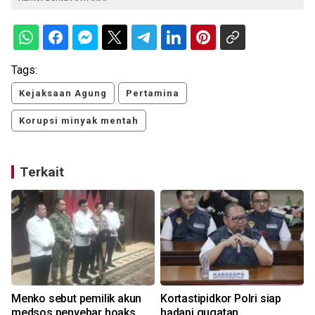
Tags:
Kejaksaan Agung
Pertamina
Korupsi minyak mentah
Terkait
n
Menko sebut pemilik akun
Kortastipidkor Polri siap
medsos penyebar hoaks
hadapi gugatan