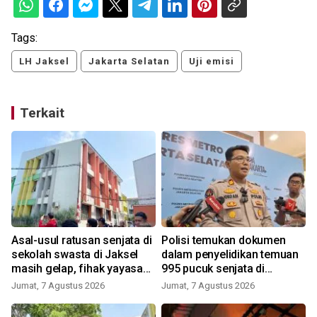
Tags:
LH Jaksel
Jakarta Selatan
Uji emisi
Terkait
Asal-usul ratusan senjata di
Polisi temukan dokumen
g
sekolah swasta di Jaksel
dalam penyelidikan temuan
masih gelap, fihak yayasan
995 pucuk senjata di
tak tahu
sekolah
Jumat, 7 Agustus 2026
Jumat, 7 Agustus 2026