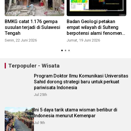
BMKG catat 1.176 gempa
Badan Geologi petakan
susulan terjadi di Sulawesi
empat wilayah di Sulteng
Tengah
berpotensi alami fenomena
likuefaksi
Senin, 22 Juni 2026
Jumat, 19 Juni 2026
R
Terpopuler - Wisata
Program Doktor Ilmu Komunikasi Universitas
Sahid dorong strategi baru untuk perkuat
pariwisata Indonesia
Jul 25th
Ini 5 daya tarik utama wisman berlibur di
Indonesia menurut Kemenpar
Jul 9th