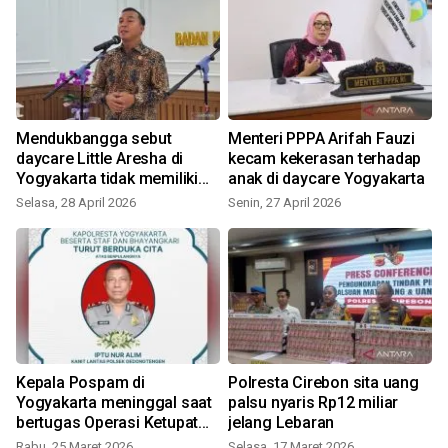
Mendukbangga sebut
Menteri PPPA Arifah Fauzi
a
daycare Little Aresha di
kecam kekerasan terhadap
Yogyakarta tidak memiliki
anak di daycare Yogyakarta
izin
Selasa, 28 April 2026
Senin, 27 April 2026
s
Kepala Pospam di
Polresta Cirebon sita uang
Yogyakarta meninggal saat
palsu nyaris Rp12 miliar
bertugas Operasi Ketupat
jelang Lebaran
Progo 2026
Rabu, 25 Maret 2026
Selasa, 17 Maret 2026