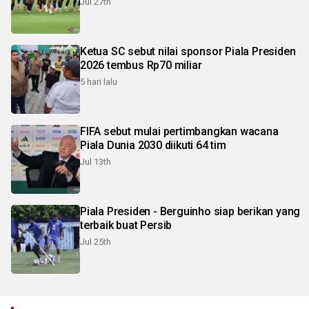
Jul 27th
Ketua SC sebut nilai sponsor Piala Presiden
2026 tembus Rp70 miliar
5 hari lalu
FIFA sebut mulai pertimbangkan wacana
Piala Dunia 2030 diikuti 64 tim
Jul 13th
Piala Presiden - Berguinho siap berikan yang
terbaik buat Persib
Jul 25th