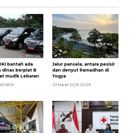
KI bantah ada
Jalur pansela, antara pesisir
 dinas berplat B
dan denyut Ramadhan di
aat mudik Lebaran
Yogya
26 08:10
23 Maret 2026 20:09
Awas penipuan berbasis AI
2026-08-07 13:45:00