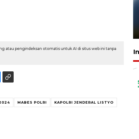
Pelanggan Filaha Farm setia
sampai 8 tahan?
1 Juni 2026 05:47
g atau pengindeksan otomatis untuk AI di situs web ini tanpa
I
2024
MABES POLRI
KAPOLRI JENDERAL LISTYO