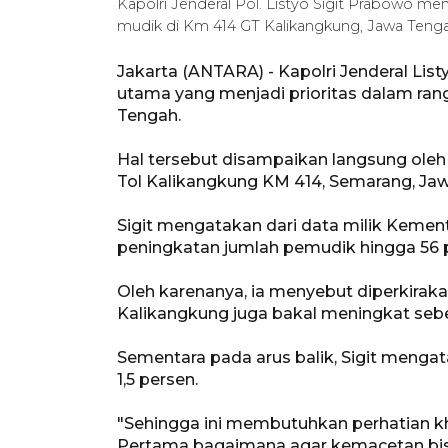
Kapolri Jenderal Pol. Listyo Sigit Prabowo me
mudik di Km 414 GT Kalikangkung, Jawa Tenga
Jakarta (ANTARA) - Kapolri Jenderal Lis
utama yang menjadi prioritas dalam ran
Tengah.
Hal tersebut disampaikan langsung oleh 
Tol Kalikangkung KM 414, Semarang, Ja
Sigit mengatakan dari data milik Kemen
peningkatan jumlah pemudik hingga 56 p
Oleh karenanya, ia menyebut diperkirak
Kalikangkung juga bakal meningkat sebe
Sementara pada arus balik, Sigit mengat
1,5 persen.
"Sehingga ini membutuhkan perhatian khu
Pertama bagaimana agar kemacetan bisa 