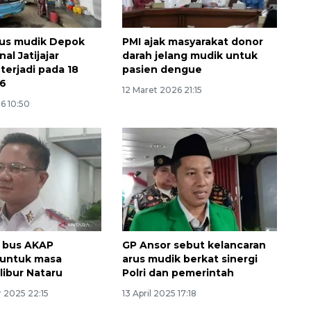
rus mudik Depok
PMI ajak masyarakat donor
nal Jatijajar
darah jelang mudik untuk
 terjadi pada 18
pasien dengue
26
12 Maret 2026 21:15
6 10:50
t bus AKAP
GP Ansor sebut kelancaran
 untuk masa
arus mudik berkat sinergi
libur Nataru
Polri dan pemerintah
 2025 22:15
13 April 2025 17:18