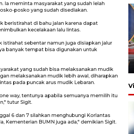
. Ia meminta masyarakat yang sudah lelah
posko-posko yang sudah disediakan.
 beristirahat di bahu jalan karena dapat
mbulkan kecelakaan lalu lintas.
 istirahat sebentar namun juga disiapkan jalur
Komisi V DPR tinjau
unya banyak tempat bisa digunakan untuk
perlintasan sebidang di
Stasiun Bogor
12 Juni 2026 18:49
asyarakat yang sudah bisa melaksanakan mudik
ngan melaksanakan mudik lebih awal, diharapkan
lintas pada puncak arus mudik Lebaran.
V
ne way, tentunya apabila semuanya memilih itu
" tutur Sigit.
anggal 6 dan 7 silahkan menghubungi Korlantas
, Kementerian BUMN juga ada," demikian Sigit.