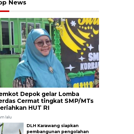
op News
emkot Depok gelar Lomba
erdas Cermat tingkat SMP/MTs
eriahkan HUT RI
am lalu
DLH Karawang siapkan
pembangunan pengolahan