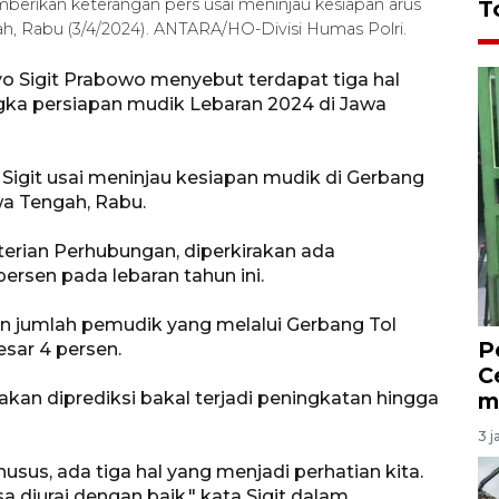
mberikan keterangan pers usai meninjau kesiapan arus
T
h, Rabu (3/4/2024). ANTARA/HO-Divisi Humas Polri.
tyo Sigit Prabowo menyebut terdapat tiga hal
gka persiapan mudik Lebaran 2024 di Jawa
Sigit usai meninjau kesiapan mudik di Gerbang
wa Tengah, Rabu.
terian Perhubungan, diperkirakan ada
ersen pada lebaran tahun ini.
an jumlah pemudik yang melalui Gerbang Tol
P
sar 4 persen.
C
akan diprediksi bakal terjadi peningkatan hingga
m
3 j
sus, ada tiga hal yang menjadi perhatian kita.
diurai dengan baik," kata Sigit dalam