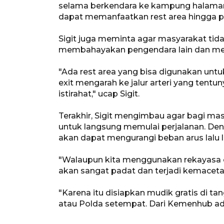
selama berkendara ke kampung halaman
dapat memanfaatkan rest area hingga 
Sigit juga meminta agar masyarakat tidak
membahayakan pengendara lain dan meni
"Ada rest area yang bisa digunakan untuk
exit mengarah ke jalur arteri yang tent
istirahat," ucap Sigit.
Terakhir, Sigit mengimbau agar bagi m
untuk langsung memulai perjalanan. De
akan dapat mengurangi beban arus lalu 
"Walaupun kita menggunakan rekayasa o
akan sangat padat dan terjadi kemacetan,
"Karena itu disiapkan mudik gratis di t
atau Polda setempat. Dari Kemenhub ada