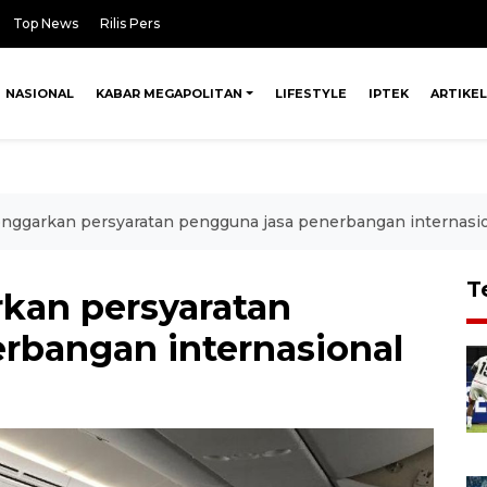
Top News
Rilis Pers
NASIONAL
KABAR MEGAPOLITAN
LIFESTYLE
IPTEK
ARTIKEL
onggarkan persyaratan pengguna jasa penerbangan internasi
T
rkan persyaratan
rbangan internasional