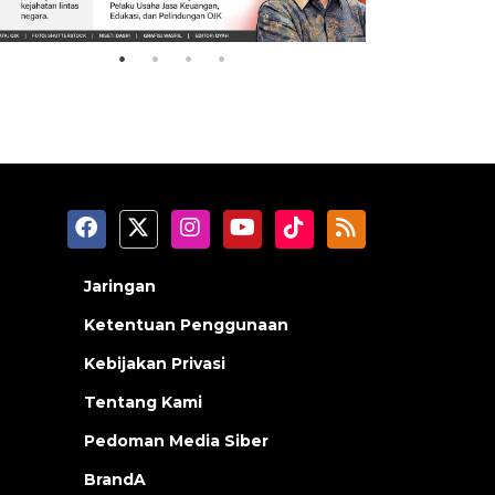
2026-08-07 13:45:00
2026-08-07 0
Jaringan
Ketentuan Penggunaan
Kebijakan Privasi
Tentang Kami
Pedoman Media Siber
BrandA