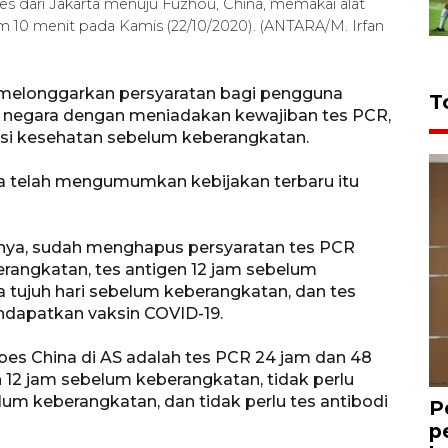
es dari Jakarta menuju Fuzhou, China, memakai alat
m 10 menit pada Kamis (22/10/2020). (ANTARA/M. Irfan
i melonggarkan persyaratan bagi pengguna
T
i negara dengan meniadakan kewajiban tes PCR,
isi kesehatan sebelum keberangkatan.
ra telah mengumumkan kebijakan terbaru itu
lnya, sudah menghapus persyaratan tes PCR
erangkatan, tes antigen 12 jam sebelum
 tujuh hari sebelum keberangkatan, dan tes
ndapatkan vaksin COVID-19.
bes China di AS adalah tes PCR 24 jam dan 48
 12 jam sebelum keberangkatan, tidak perlu
lum keberangkatan, dan tidak perlu tes antibodi
P
p