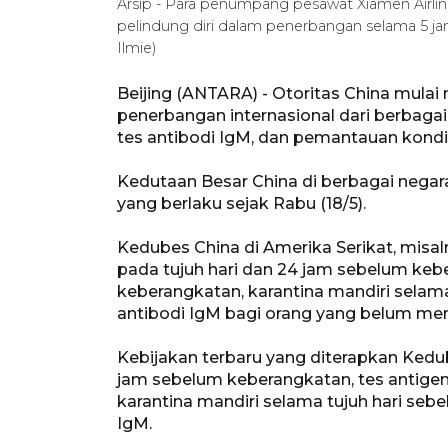
Arsip - Para penumpang pesawat Xiamen Airlin
pelindung diri dalam penerbangan selama 5 ja
Ilmie)
Beijing (ANTARA) - Otoritas China mula
penerbangan internasional dari berbaga
tes antibodi IgM, dan pemantauan kond
Kedutaan Besar China di berbagai nega
yang berlaku sejak Rabu (18/5).
Kedubes China di Amerika Serikat, misa
pada tujuh hari dan 24 jam sebelum keb
keberangkatan, karantina mandiri selama
antibodi IgM bagi orang yang belum me
Kebijakan terbaru yang diterapkan Kedu
jam sebelum keberangkatan, tes antigen
karantina mandiri selama tujuh hari sebe
IgM.