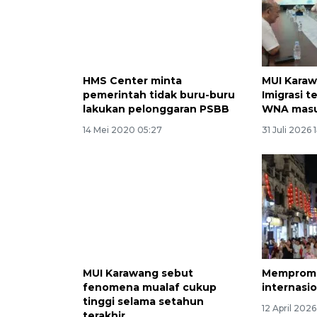
HMS Center minta
MUI Karaw
pemerintah tidak buru-buru
Imigrasi t
lakukan pelonggaran PSBB
WNA masu
14 Mei 2020 05:27
31 Juli 2026 
MUI Karawang sebut
Memprom
fenomena mualaf cukup
internasio
tinggi selama setahun
12 April 202
terakhir