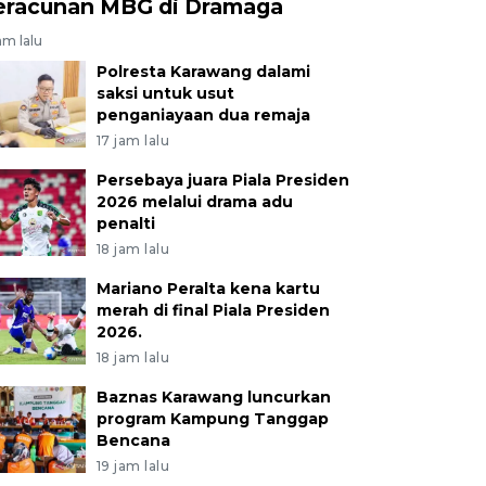
eracunan MBG di Dramaga
am lalu
Polresta Karawang dalami
saksi untuk usut
penganiayaan dua remaja
17 jam lalu
Persebaya juara Piala Presiden
2026 melalui drama adu
penalti
18 jam lalu
Mariano Peralta kena kartu
merah di final Piala Presiden
2026.
18 jam lalu
Baznas Karawang luncurkan
program Kampung Tanggap
Bencana
19 jam lalu