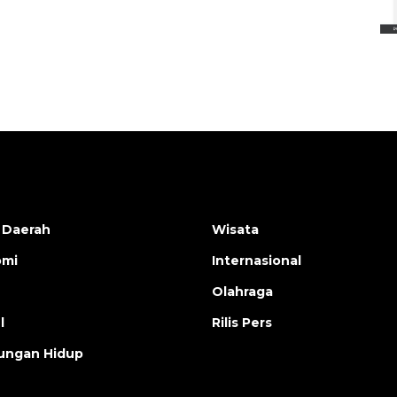
2026-08-06 13:15:00
 Daerah
Wisata
omi
Internasional
Olahraga
l
Rilis Pers
ungan Hidup