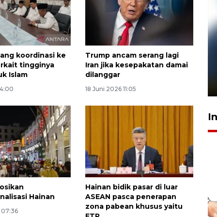
ang koordinasi ke
Trump ancam serang lagi
Pelanggan Filaha Farm setia
erkait tingginya
Iran jika kesepakatan damai
sampai 8 tahan?
k Islam
dilanggar
1 Juni 2026 05:47
14:00
18 Juni 2026 11:05
I
osikan
Hainan bidik pasar di luar
nalisasi Hainan
ASEAN pasca penerapan
zona pabean khusus yaitu
6 07:36
FTP