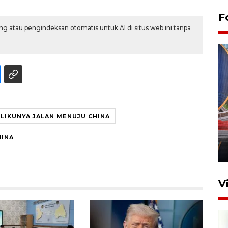
F
g atau pengindeksan otomatis untuk AI di situs web ini tanpa
Komisi V DPR tinjau
LIKUNYA JALAN MENUJU CHINA
perlintasan sebidang di
Stasiun Bogor
HINA
12 Juni 2026 18:49
V