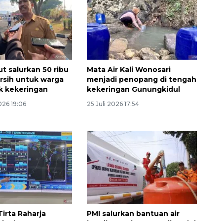
t salurkan 50 ribu
Mata Air Kali Wonosari
bersih untuk warga
menjadi penopang di tengah
k kekeringan
kekeringan Gunungkidul
026 19:06
25 Juli 2026 17:54
Memberantas kejahatan
jalanan Jakarta
irta Raharja
PMI salurkan bantuan air
2026-08-05 18:00:00