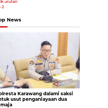
op News
olresta Karawang dalami saksi
ntuk usut penganiayaan dua
emaja