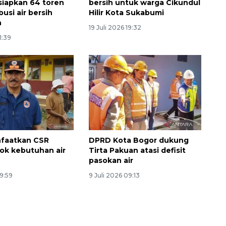
iapkan 64 toren
bersih untuk warga Cikundul
busi air bersih
Hilir Kota Sukabumi
n
19 Juli 2026 19:32
11:39
nfaatkan CSR
DPRD Kota Bogor dukung
ok kebutuhan air
Tirta Pakuan atasi defisit
pasokan air
19:59
9 Juli 2026 09:13