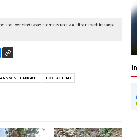
g atau pengindeksan otomatis untuk AI di situs web ini tanpa
Pelanggan Filaha Farm setia
sampai 8 tahan?
1 Juni 2026 05:47
I
RANSMISI TANGKIL
TOL BOCIMI