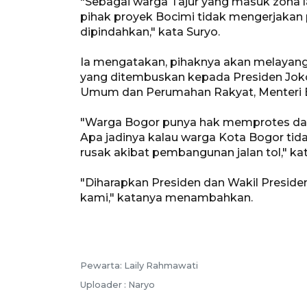
"Sebagai warga Tajur yang masuk zona la
pihak proyek Bocimi tidak mengerjaka
dipindahkan," kata Suryo.
Ia mengatakan, pihaknya akan melayang
yang ditembuskan kepada Presiden Joko
Umum dan Perumahan Rakyat, Menteri B
"Warga Bogor punya hak memprotes dan
Apa jadinya kalau warga Kota Bogor tid
rusak akibat pembangunan jalan tol," ka
"Diharapkan Presiden dan Wakil Presiden
kami," katanya menambahkan.
Pewarta: Laily Rahmawati
Uploader : Naryo