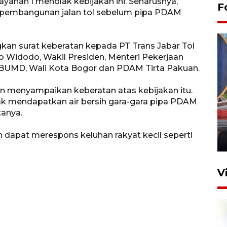
yanan I menolak kebijakan ini. Seharusnya,
F
n pembangunan jalan tol sebelum pipa PDAM
kan surat keberatan kepada PT Trans Jabar Tol
 Widodo, Wakil Presiden, Menteri Pekerjaan
UMD, Wali Kota Bogor dan PDAM Tirta Pakuan.
 menyampaikan keberatan atas kebijakan itu.
Komisi V DPR tinjau
ak mendapatkan air bersih gara-gara pipa PDAM
perlintasan sebidang di
tanya.
Stasiun Bogor
 dapat merespons keluhan rakyat kecil seperti
12 Juni 2026 18:49
V