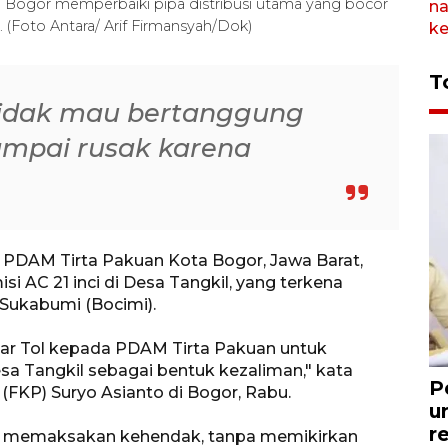
n Bogor memperbaiki pipa distribusi utama yang bocor
. (Foto Antara/ Arif Firmansyah/Dok)
T
 tidak mau bertanggung
ampai rusak karena
 PDAM Tirta Pakuan Kota Bogor, Jawa Barat,
 AC 21 inci di Desa Tangkil, yang terkena
ukabumi (Bocimi).
bar Tol kepada PDAM Tirta Pakuan untuk
sa Tangkil sebagai bentuk kezaliman," kata
P
FKP) Suryo Asianto di Bogor, Rabu.
u
r
lalu memaksakan kehendak, tanpa memikirkan