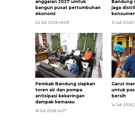
anggaran 2027 umtuk
Bandung s
bangun pusat pertumbuhan
jaga distri
ekonomi
konsume
22 Juli 2026 06:09
21 Juli 2026 
Pemkab Bandung siapkan
Garut ma
toren air dan pompa
untuk pas
antisipasi kekeringan
bersih
dampak kemarau
14 Juli 2026 
18 Juli 2026 14:57