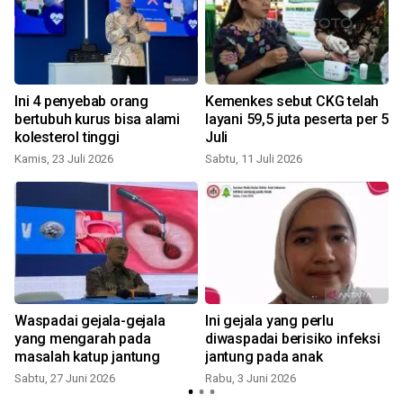
Ini 4 penyebab orang
Kemenkes sebut CKG telah
bertubuh kurus bisa alami
layani 59,5 juta peserta per 5
kolesterol tinggi
Juli
S
Kamis, 23 Juli 2026
Sabtu, 11 Juli 2026
Waspadai gejala-gejala
Ini gejala yang perlu
yang mengarah pada
diwaspadai berisiko infeksi
masalah katup jantung
jantung pada anak
Sabtu, 27 Juni 2026
Rabu, 3 Juni 2026