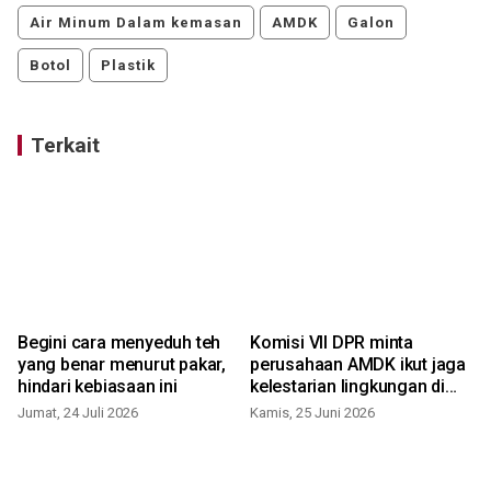
Air Minum Dalam kemasan
AMDK
Galon
Botol
Plastik
Terkait
Begini cara menyeduh teh
Komisi VII DPR minta
yang benar menurut pakar,
perusahaan AMDK ikut jaga
hindari kebiasaan ini
kelestarian lingkungan di
Bogor
Jumat, 24 Juli 2026
Kamis, 25 Juni 2026