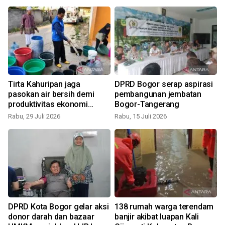
Tirta Kahuripan jaga
DPRD Bogor serap aspirasi
pasokan air bersih demi
pembangunan jembatan
produktivitas ekonomi
Bogor-Tangerang
kemarau
Rabu, 29 Juli 2026
Rabu, 15 Juli 2026
S
DPRD Kota Bogor gelar aksi
138 rumah warga terendam
donor darah dan bazaar
banjir akibat luapan Kali