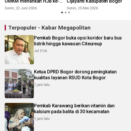
UMKM meriahkan HJB ke-
Cijayanti Kabupaten Bogor
544
Senin, 22 Juni 2026
Senin, 25 Mei 2026
S
Terpopuler - Kabar Megapolitan
Pemkab Bogor buka opsi koridor baru bus
listrik hingga kawasan Citeureup
Jul 31st
Ketua DPRD Bogor dorong peningkatan
kualitas layanan RSUD Kota Bogor
1 jam lalu
Pemkab Karawang berikan vitamin dan
kalsium pada balita di 30 kecamatan
1 jam lalu