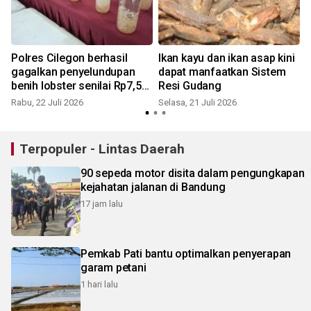
Polres Cilegon berhasil
Ikan kayu dan ikan asap kini
i
gagalkan penyelundupan
dapat manfaatkan Sistem
benih lobster senilai Rp7,5
Resi Gudang
miliar
Rabu, 22 Juli 2026
Selasa, 21 Juli 2026
S
Terpopuler - Lintas Daerah
90 sepeda motor disita dalam pengungkapan
kejahatan jalanan di Bandung
17 jam lalu
Pemkab Pati bantu optimalkan penyerapan
garam petani
1 hari lalu