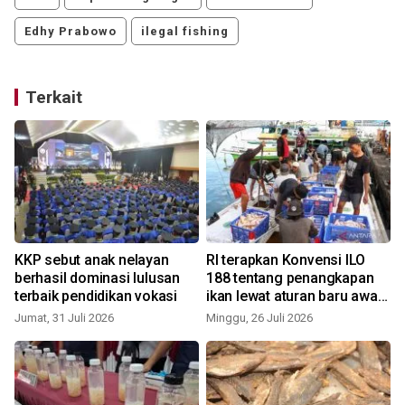
Edhy Prabowo
ilegal fishing
Terkait
KKP sebut anak nelayan
RI terapkan Konvensi ILO
berhasil dominasi lulusan
188 tentang penangkapan
terbaik pendidikan vokasi
ikan lewat aturan baru awak
kapal perikanan
Jumat, 31 Juli 2026
Minggu, 26 Juli 2026
S