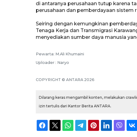
di antaranya perusahaan tutup karena tak
perusahaan dan pemberdayaan sistem r
Seiring dengan kemungkinan pemberdaya
Tenaga Kerja dan Transmigrasi Karawan
menyediakan sumber daya manusia ya
Pewarta: M.Ali Khumaini
Uploader : Naryo
COPYRIGHT © ANTARA 2026
Dilarang keras mengambil konten, melakukan crawlin
izin tertulis dari Kantor Berita ANTARA.