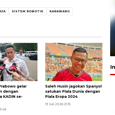
RJA
SISTEM ROBOTIK
KARAWANG
Pelanggan Filaha Farm setia
sampai 8 tahan?
1 Juni 2026 05:47
I
Prabowo gelar
Saleh Husin jagokan Spanyol
n dengan
satukan Piala Dunia dengan
a KADIN se-
Piala Eropa 2024
19 Juli 2026 21:15
15:46