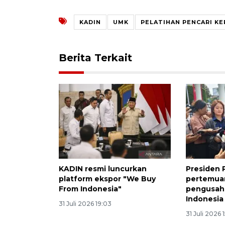
KADIN
UMK
PELATIHAN PENCARI KE
Berita Terkait
KADIN resmi luncurkan
Presiden 
platform ekspor "We Buy
pertemua
From Indonesia"
pengusah
Indonesia
31 Juli 2026 19:03
31 Juli 2026 