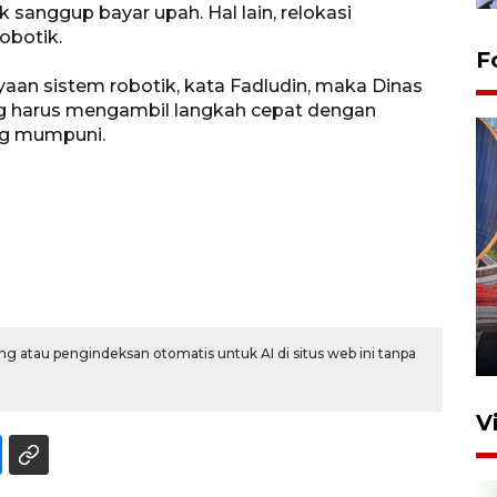
 sanggup bayar upah. Hal lain, relokasi
obotik.
F
an sistem robotik, kata Fadludin, maka Dinas
g harus mengambil langkah cepat dengan
ng mumpuni.
Komisi V DPR tinjau
perlintasan sebidang di
Stasiun Bogor
12 Juni 2026 18:49
g atau pengindeksan otomatis untuk AI di situs web ini tanpa
V