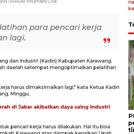
. (ANTARA/Ali Khumaini/Dok
T
atihan para pencari kerja
n lagi.
ng dan Industri (Kadin) Kabupaten Karawang,
tah daerah setempat mengoptimalkan pelatihan
kerja harus dimaksimalkan lagi," kata Ketua Kadin
ang, Minggu.
ah di Jabar akibatkan daya saing industri
P
p
uk pencari kerja harus dilakukan. Hal itu bisa
t
 Pemkab Karawang atas dampak kenaikan Upah