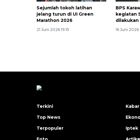
Sejumlah tokoh latihan
BPS Karaw
jelang turun di UI Green
kegiatan 
Marathon 2026
dilakukan
21 Juni 2026 19:15
16 Juni 2026
Terkini
Kabar
Top News
Ekon
Terpopuler
Iptek
Foto
Artike