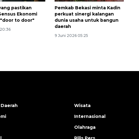
Indonesia
ang pastikan
Pemkab Bekasi minta Kadin
2026-08-05 15:00:00
Sensus Ekonomi
perkuat sinergi kalangan
 "door to door"
dunia usaha untuk bangun
daerah
 20:36
9 Juni 2026 05:25
 Daerah
Wisata
omi
Internasional
Olahraga
l
Rilis Pers