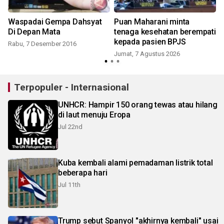
Waspadai Gempa Dahsyat
Puan Maharani minta
a
Di Depan Mata
tenaga kesehatan berempati
kepada pasien BPJS
Rabu, 7 Desember 2016
Jumat, 7 Agustus 2026
Terpopuler - Internasional
UNHCR: Hampir 150 orang tewas atau hilang
di laut menuju Eropa
Jul 22nd
Kuba kembali alami pemadaman listrik total
beberapa hari
Jul 11th
Trump sebut Spanyol "akhirnya kembali" usai