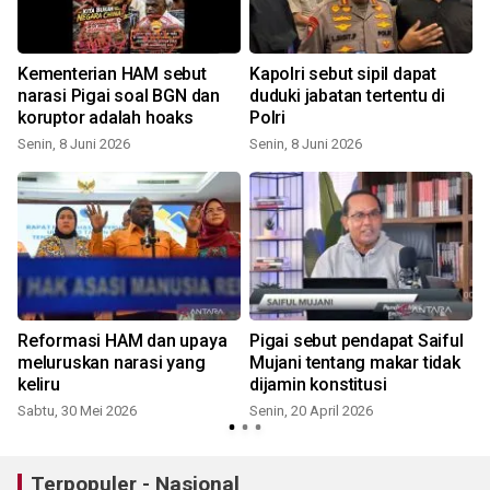
Kementerian HAM sebut
Kapolri sebut sipil dapat
narasi Pigai soal BGN dan
duduki jabatan tertentu di
koruptor adalah hoaks
Polri
Senin, 8 Juni 2026
Senin, 8 Juni 2026
Reformasi HAM dan upaya
Pigai sebut pendapat Saiful
meluruskan narasi yang
Mujani tentang makar tidak
keliru
dijamin konstitusi
Sabtu, 30 Mei 2026
Senin, 20 April 2026
J
Terpopuler - Nasional