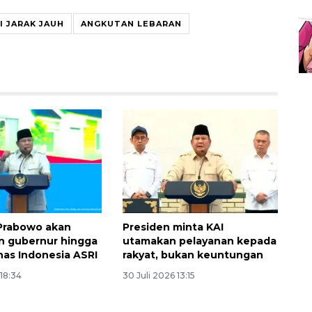
I JARAK JAUH
ANGKUTAN LEBARAN
Prabowo akan
Presiden minta KAI
n gubernur hingga
utamakan pelayanan kepada
has Indonesia ASRI
rakyat, bukan keuntungan
 18:34
30 Juli 2026 13:15
Sinyal positif perekonomian