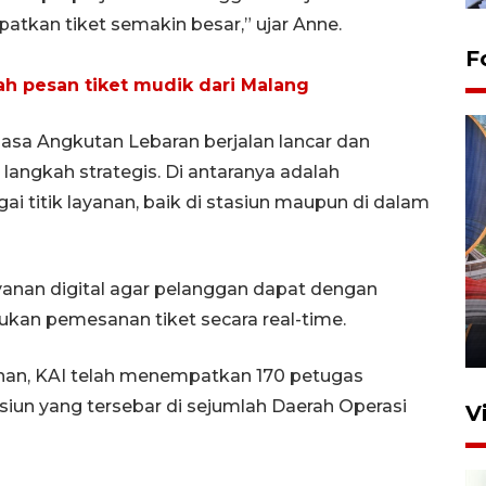
atkan tiket semakin besar,” ujar Anne.
F
ah pesan tiket mudik dari Malang
sa Angkutan Lebaran berjalan lancar dan
angkah strategis. Di antaranya adalah
i titik layanan, baik di stasiun maupun di dalam
Komisi V DPR tinjau
perlintasan sebidang di
ayanan digital agar pelanggan dapat dengan
Stasiun Bogor
an pemesanan tiket secara real-time.
12 Juni 2026 18:49
anan, KAI telah menempatkan 170 petugas
siun yang tersebar di sejumlah Daerah Operasi
V