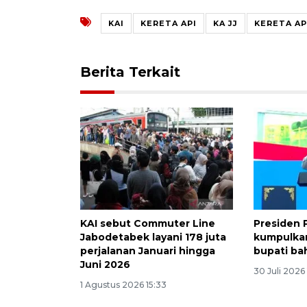
KAI
KERETA API
KA JJ
KERETA AP
Berita Terkait
KAI sebut Commuter Line
Presiden 
Jabodetabek layani 178 juta
kumpulka
perjalanan Januari hingga
bupati ba
Juni 2026
30 Juli 2026
1 Agustus 2026 15:33