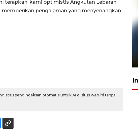
mi terapkan, kami optimistis Angkutan Lebaran
erta memberikan pengalaman yang menyenangkan
Pelanggan Filaha Farm setia
sampai 8 tahan?
1 Juni 2026 05:47
I
g atau pengindeksan otomatis untuk AI di situs web ini tanpa