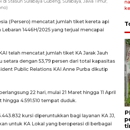
i Stasiun Surabaya Gubeng, Surabaya, Jawa Timur,
ono)
sia (Persero) mencatat jumlah tiket kereta api
T
an Lebaran 1446H/2025 yang terjual mencapai
KAI telah mencatat jumlah tiket KA Jarak Jauh
au setara dengan 53,79 persen dari total kapasitas
ident Public Relations KAI Anne Purba dikutip
rlangsung 22 hari, mulai 21 Maret hingga 11 April
 hingga 4.591.510 tempat duduk.
P
3.443.832 kursi diperuntukkan bagi layanan KA JJ,
p
akan untuk KA Lokal yang beroperasi di berbagai
t