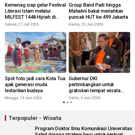
m
Kemenag siap gelar Festival
Group Band Padi hingga
Literasi Islam melalui
Mahalini bakal meriahkan
i
MILFEST 1448 Hijriah di
puncak HUT ke-499 Jakarta
Bogor
Selasa, 21 Juli 2026
Kamis, 25 Juni 2026
R
m
Spot foto jadi cara Kota Tua
Gubernur DKI
ajak generasi muda
pertimbangkan untuk
lestarikan budaya
gratiskan tempat wisata
saat HUT Jakarta
Minggu, 14 Juni 2026
Sabtu, 6 Juni 2026
Terpopuler - Wisata
Program Doktor Ilmu Komunikasi Universitas
Sahid dorong strategi baru untuk perkuat