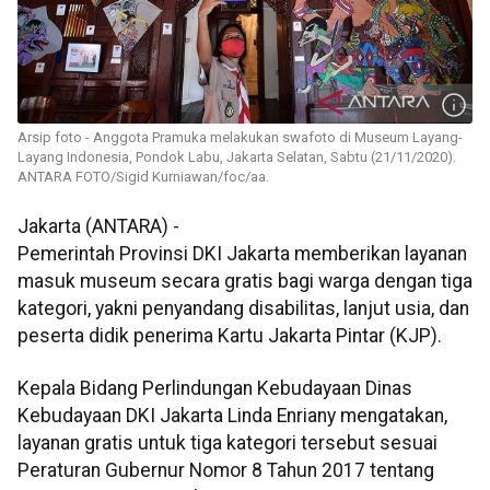
Arsip foto - Anggota Pramuka melakukan swafoto di Museum Layang-
Layang Indonesia, Pondok Labu, Jakarta Selatan, Sabtu (21/11/2020).
ANTARA FOTO/Sigid Kurniawan/foc/aa.
Jakarta (ANTARA) -
Pemerintah Provinsi DKI Jakarta memberikan layanan
masuk museum secara gratis bagi warga dengan tiga
kategori, yakni penyandang disabilitas, lanjut usia, dan
peserta didik penerima Kartu Jakarta Pintar (KJP).
Kepala Bidang Perlindungan Kebudayaan Dinas
Kebudayaan DKI Jakarta Linda Enriany mengatakan,
layanan gratis untuk tiga kategori tersebut sesuai
Peraturan Gubernur Nomor 8 Tahun 2017 tentang