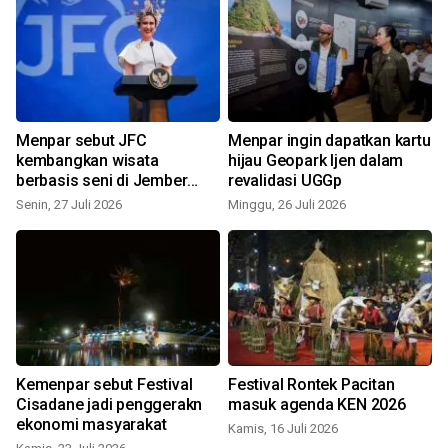
Menpar sebut JFC
Menpar ingin dapatkan kartu
kembangkan wisata
hijau Geopark Ijen dalam
berbasis seni di Jember
revalidasi UGGp
dengan kualitas dunia
Senin, 27 Juli 2026
Minggu, 26 Juli 2026
M
Kemenpar sebut Festival
Festival Rontek Pacitan
Cisadane jadi penggerakn
masuk agenda KEN 2026
ekonomi masyarakat
Kamis, 16 Juli 2026
J