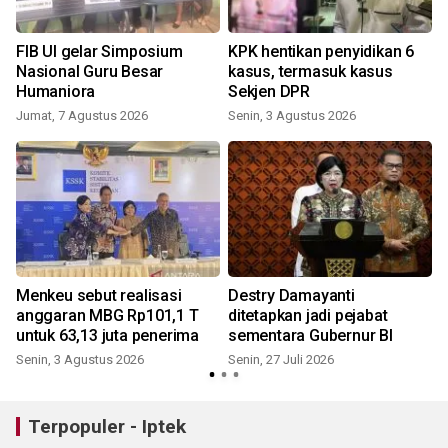
i
FIB UI gelar Simposium
KPK hentikan penyidikan 6
Nasional Guru Besar
kasus, termasuk kasus
Humaniora
Sekjen DPR
Jumat, 7 Agustus 2026
Senin, 3 Agustus 2026
R
Menkeu sebut realisasi
Destry Damayanti
anggaran MBG Rp101,1 T
ditetapkan jadi pejabat
untuk 63,13 juta penerima
sementara Gubernur BI
Senin, 3 Agustus 2026
Senin, 27 Juli 2026
K
Terpopuler - Iptek