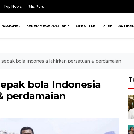
Top News
Rilis Pers
NASIONAL
KABAR MEGAPOLITAN
LIFESTYLE
IPTEK
ARTIKEL
p sepak bola Indonesia lahirkan persatuan & perdamaian
T
sepak bola Indonesia
 & perdamaian