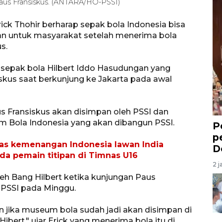
aus Fransiskus. (ANTARA/HO-PSSI)
ck Thohir berharap sepak bola Indonesia bisa
n untuk masyarakat setelah menerima bola
s.
 sepak bola Hilbert Iddo Hasudungan yang
kus saat berkunjung ke Jakarta pada awal
us Fransiskus akan disimpan oleh PSSI dan
um Bola Indonesia yang akan dibangun PSSI.
P
p
atas kemenangan Indonesia lawan India
D
ada pemain titipan di Timnas U16
2 j
leh Bang Hilbert ketika kunjungan Paus
s PSSI pada Minggu.
an jika museum bola sudah jadi akan disimpan di
rt," ujar Erick yang menerima bola itu di