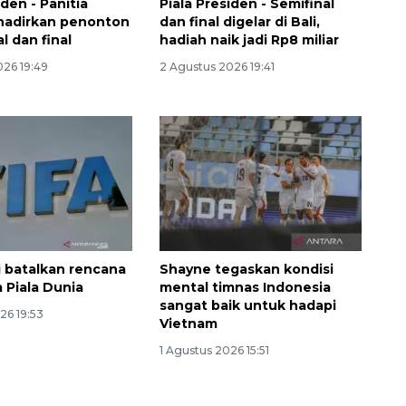
iden - Panitia
Piala Presiden - Semifinal
hadirkan penonton
dan final digelar di Bali,
al dan final
hadiah naik jadi Rp8 miliar
026 19:49
2 Agustus 2026 19:41
i batalkan rencana
Shayne tegaskan kondisi
Waspadai penyakit saat
 Piala Dunia
mental timnas Indonesia
sangat baik untuk hadapi
musim kemarau
26 19:53
Vietnam
2026-08-05 12:00:00
1 Agustus 2026 15:51