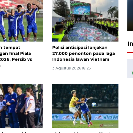
Pelanggan Filaha Farm setia
sampai 8 tahan?
1 Juni 2026 05:47
I
n tempat
Polisi antisipasi lonjakan
an final Piala
27.000 penonton pada laga
026, Persib vs
Indonesia lawan Vietnam
a
3 Agustus 2026 18:25