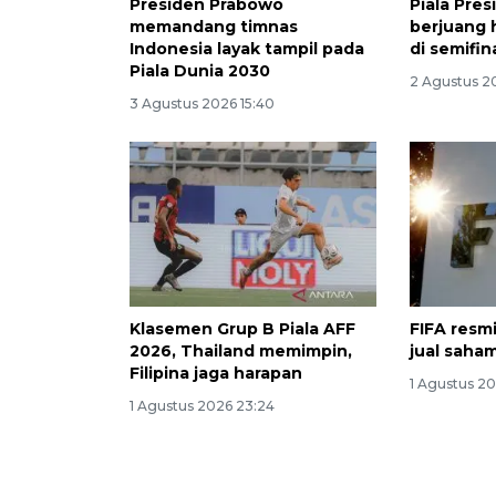
Presiden Prabowo
Piala Pres
memandang timnas
berjuang 
Indonesia layak tampil pada
di semifin
Piala Dunia 2030
2 Agustus 2
3 Agustus 2026 15:40
Klasemen Grup B Piala AFF
FIFA resm
2026, Thailand memimpin,
jual saham
Filipina jaga harapan
1 Agustus 20
1 Agustus 2026 23:24