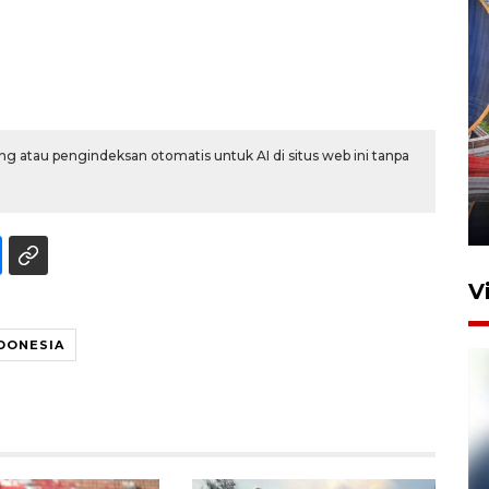
Komisi V DPR tinjau
g atau pengindeksan otomatis untuk AI di situs web ini tanpa
perlintasan sebidang di
Stasiun Bogor
12 Juni 2026 18:49
V
DONESIA