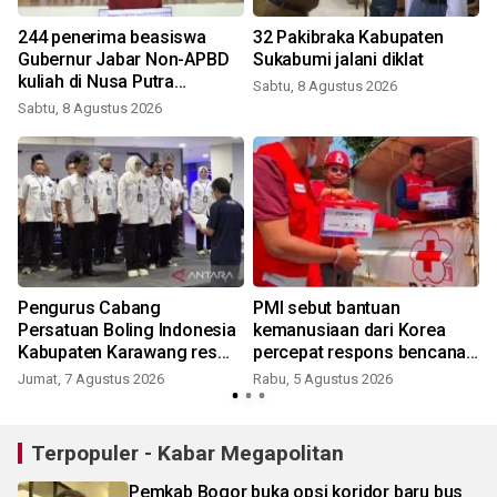
244 penerima beasiswa
32 Pakibraka Kabupaten
Gubernur Jabar Non-APBD
Sukabumi jalani diklat
kuliah di Nusa Putra
Sabtu, 8 Agustus 2026
University
Sabtu, 8 Agustus 2026
Pengurus Cabang
PMI sebut bantuan
Persatuan Boling Indonesia
kemanusiaan dari Korea
Kabupaten Karawang resmi
percepat respons bencana
terbentuk
nasional
Jumat, 7 Agustus 2026
Rabu, 5 Agustus 2026
J
Terpopuler - Kabar Megapolitan
Pemkab Bogor buka opsi koridor baru bus