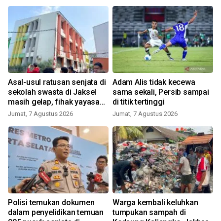
Asal-usul ratusan senjata di
Adam Alis tidak kecewa
sekolah swasta di Jaksel
sama sekali, Persib sampai
masih gelap, fihak yayasan
di titik tertinggi
tak tahu
Jumat, 7 Agustus 2026
Jumat, 7 Agustus 2026
Polisi temukan dokumen
Warga kembali keluhkan
dalam penyelidikan temuan
tumpukan sampah di