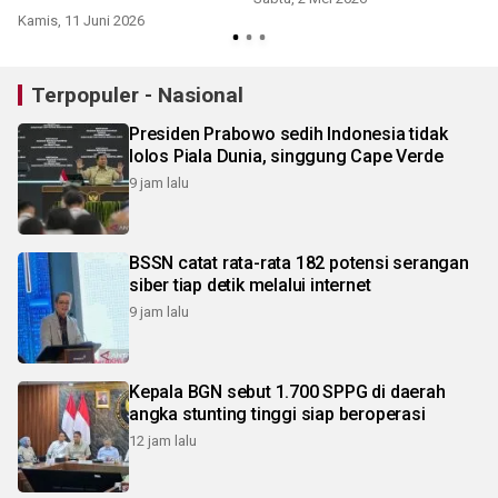
Soekarno-Hatta
Kamis, 11 Juni 2026
S
Terpopuler - Nasional
Presiden Prabowo sedih Indonesia tidak
lolos Piala Dunia, singgung Cape Verde
9 jam lalu
BSSN catat rata-rata 182 potensi serangan
siber tiap detik melalui internet
9 jam lalu
Kepala BGN sebut 1.700 SPPG di daerah
angka stunting tinggi siap beroperasi
12 jam lalu