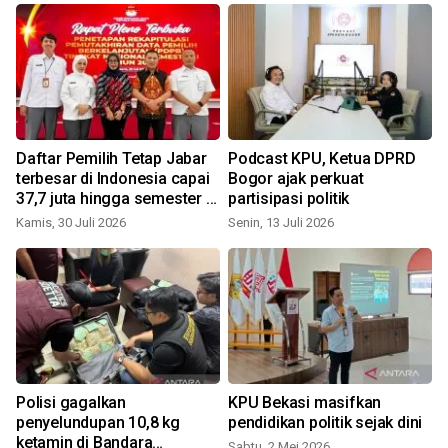
Daftar Pemilih Tetap Jabar
Podcast KPU, Ketua DPRD
terbesar di Indonesia capai
Bogor ajak perkuat
37,7 juta hingga semester I
partisipasi politik
2026
Kamis, 30 Juli 2026
Senin, 13 Juli 2026
S
Polisi gagalkan
KPU Bekasi masifkan
penyelundupan 10,8 kg
pendidikan politik sejak dini
ketamin di Bandara
Sabtu, 2 Mei 2026