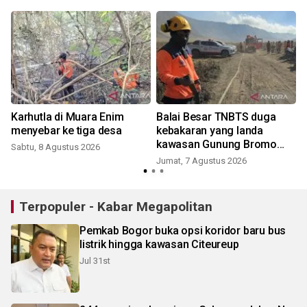
Karhutla di Muara Enim
Balai Besar TNBTS duga
menyebar ke tiga desa
kebakaran yang landa
kawasan Gunung Bromo
Sabtu, 8 Agustus 2026
karena aktivitas manusia
Jumat, 7 Agustus 2026
Terpopuler - Kabar Megapolitan
Pemkab Bogor buka opsi koridor baru bus
listrik hingga kawasan Citeureup
Jul 31st