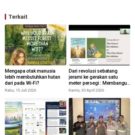
Terkait
Mengapa otak manusia
Dari revolusi sebatang
lebih membutuhkan hutan
jerami ke gerakan satu
dari pada Wi-Fi?
meter persegi : Membangun
ketahanan pangan
Rabu, 15 Juli 2026
Kamis, 30 April 2026
S