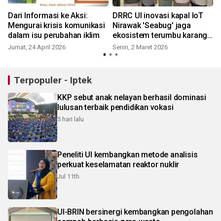
Dari Informasi ke Aksi:
DRRC UI inovasi kapal IoT
Mengurai krisis komunikasi
Nirawak 'Seabug' jaga
dalam isu perubahan iklim
ekosistem terumbu karang
Karimunjawa
Jumat, 24 April 2026
Senin, 2 Maret 2026
Terpopuler - Iptek
KKP sebut anak nelayan berhasil dominasi
lulusan terbaik pendidikan vokasi
5 hari lalu
Peneliti UI kembangkan metode analisis
perkuat keselamatan reaktor nuklir
Jul 11th
UI-BRIN bersinergi kembangkan pengolahan