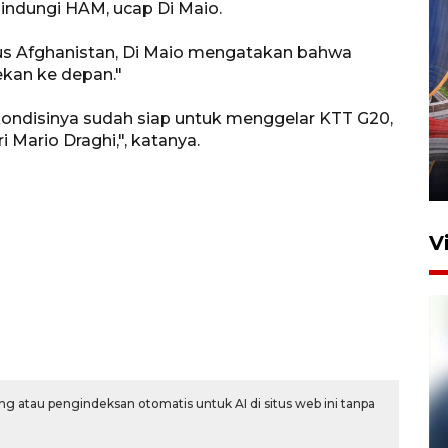
indungi HAM, ucap Di Maio.
sus Afghanistan, Di Maio mengatakan bahwa
ekan ke depan."
Komisi V DPR tinjau
ondisinya sudah siap untuk menggelar KTT G20,
perlintasan sebidang di
 Mario Draghi,", katanya.
Stasiun Bogor
12 Juni 2026 18:49
V
g atau pengindeksan otomatis untuk AI di situs web ini tanpa