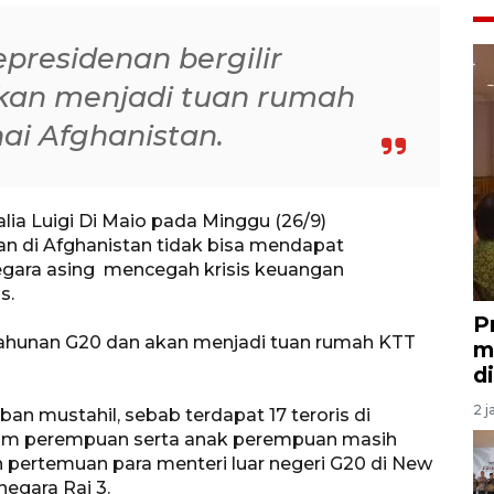
presidenan bergilir
kan menjadi tuan rumah
i Afghanistan.
lia Luigi Di Maio pada Minggu (26/9)
 di Afghanistan tidak bisa mendapat
ara asing mencegah krisis keuangan
s.
P
 tahunan G20 dan akan menjadi tuan rumah KTT
m
d
2 j
n mustahil, sebab terdapat 17 teroris di
kaum perempuan serta anak perempuan masih
n pertemuan para menteri luar negeri G20 di New
negara Rai 3.