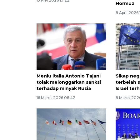
15 Mei 2026 19:22
Hormuz
8 April 2026 
Menlu Italia Antonio Tajani
Sikap neg
tolak melonggarkan sanksi
terbelah 
terhadap minyak Rusia
Israel ter
16 Maret 2026 08:42
8 Maret 202