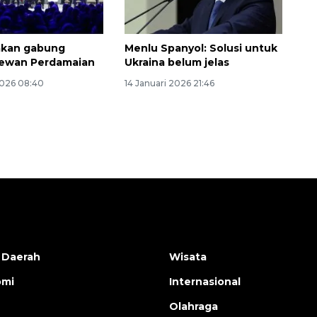
 akan gabung
Menlu Spanyol: Solusi untuk
ewan Perdamaian
Ukraina belum jelas
2026 08:40
14 Januari 2026 21:46
 Daerah
Wisata
omi
Internasional
Olahraga