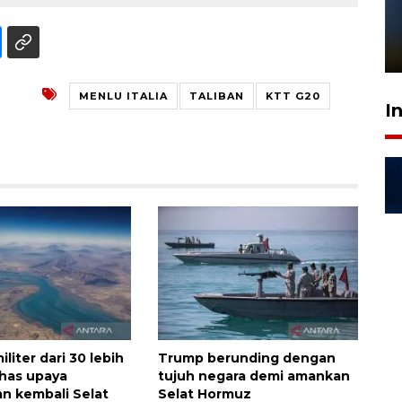
Pelanggan Filaha Farm setia
sampai 8 tahan?
1 Juni 2026 05:47
MENLU ITALIA
TALIBAN
KTT G20
I
iliter dari 30 lebih
Trump berunding dengan
has upaya
tujuh negara demi amankan
n kembali Selat
Selat Hormuz