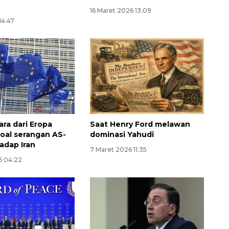
16 Maret 2026 13:09
14:47
ara dari Eropa
Saat Henry Ford melawan
soal serangan AS-
dominasi Yahudi
hadap Iran
Layanan haji Indonesia
7 Maret 2026 11:35
semakin memuaskan
6 04:22
2026-08-08 15:00:00