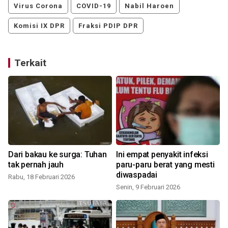
Virus Corona
COVID-19
Nabil Haroen
Komisi IX DPR
Fraksi PDIP DPR
Terkait
Dari bakau ke surga: Tuhan
Ini empat penyakit infeksi
tak pernah jauh
paru-paru berat yang mesti
diwaspadai
Rabu, 18 Februari 2026
Senin, 9 Februari 2026
S