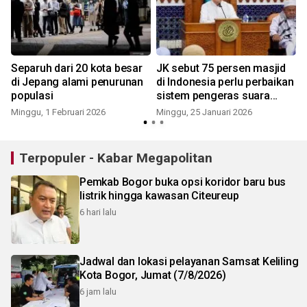
Separuh dari 20 kota besar
JK sebut 75 persen masjid
l
di Jepang alami penurunan
di Indonesia perlu perbaikan
populasi
sistem pengeras suara
akustik
Minggu, 1 Februari 2026
Minggu, 25 Januari 2026
Terpopuler - Kabar Megapolitan
Pemkab Bogor buka opsi koridor baru bus
listrik hingga kawasan Citeureup
6 hari lalu
Jadwal dan lokasi pelayanan Samsat Keliling
Kota Bogor, Jumat (7/8/2026)
6 jam lalu