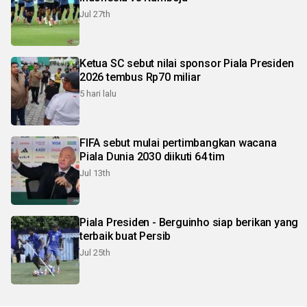
Jul 27th
Ketua SC sebut nilai sponsor Piala Presiden
2026 tembus Rp70 miliar
5 hari lalu
FIFA sebut mulai pertimbangkan wacana
Piala Dunia 2030 diikuti 64 tim
Jul 13th
Piala Presiden - Berguinho siap berikan yang
terbaik buat Persib
Jul 25th