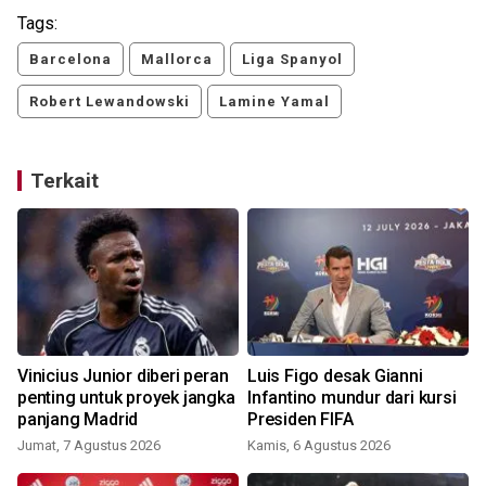
Tags:
Barcelona
Mallorca
Liga Spanyol
Robert Lewandowski
Lamine Yamal
Terkait
s
Vinicius Junior diberi peran
Luis Figo desak Gianni
penting untuk proyek jangka
Infantino mundur dari kursi
panjang Madrid
Presiden FIFA
Jumat, 7 Agustus 2026
Kamis, 6 Agustus 2026
S