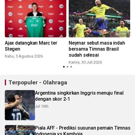
Ajax datangkan Marc ter
Neymar sebut masa indah
Stegen
bersama Timnas Brasil
sudah selesai
Rabu, 5 Agustus 2026
M
Kamis, 30 Juli 2026
Terpopuler - Olahraga
Argentina singkirkan Inggris menuju final
dengan skor 2-1
Jul 16th
Piala AFF - Prediksi susunan pemain Timnas
Indonesia vs Kamboja