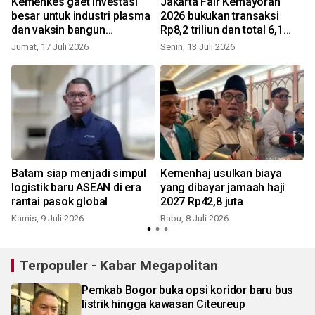
Kemenkes gaet investasi
Jakarta Fair Kemayoran
besar untuk industri plasma
2026 bukukan transaksi
dan vaksin bangun
Rp8,2 triliun dan total 6,1
ketahanan kesehatan
juta pengunjung
Jumat, 17 Juli 2026
Senin, 13 Juli 2026
R
Batam siap menjadi simpul
Kemenhaj usulkan biaya
logistik baru ASEAN di era
yang dibayar jamaah haji
rantai pasok global
2027 Rp42,8 juta
Kamis, 9 Juli 2026
Rabu, 8 Juli 2026
S
Terpopuler - Kabar Megapolitan
Pemkab Bogor buka opsi koridor baru bus
listrik hingga kawasan Citeureup