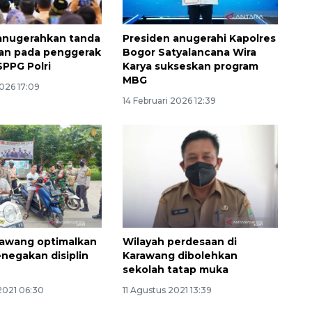
anugerahkan tanda
Presiden anugerahi Kapolres
an pada penggerak
Bogor Satyalancana Wira
PPG Polri
Karya sukseskan program
MBG
2026 17:09
14 Februari 2026 12:39
rawang optimalkan
Wilayah perdesaan di
enegakan disiplin
Karawang dibolehkan
sekolah tatap muka
Memberantas kejahatan
jalanan Jakarta
2021 06:30
11 Agustus 2021 13:39
2026-08-05 18:00:00