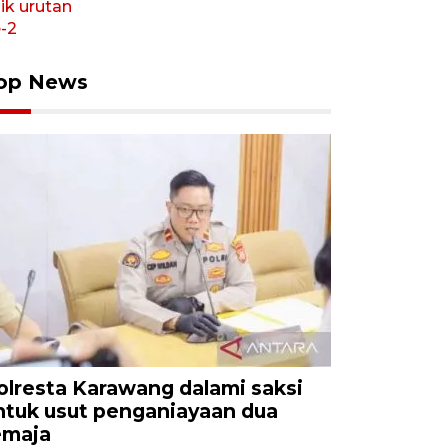
op News
olresta Karawang dalami saksi
ntuk usut penganiayaan dua
emaja