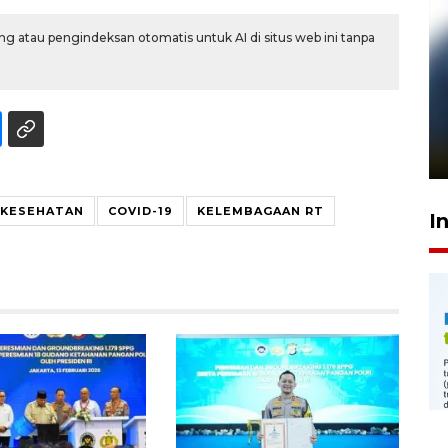
g atau pengindeksan otomatis untuk AI di situs web ini tanpa
Pelanggan Filaha Farm setia
sampai 8 tahan?
1 Juni 2026 05:47
 KESEHATAN
COVID-19
KELEMBAGAAN RT
I