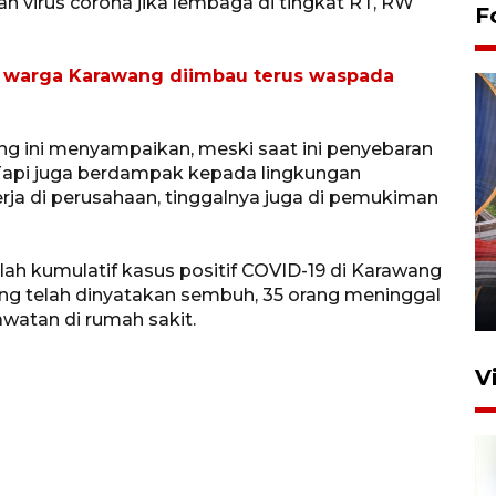
an virus corona jika lembaga di tingkat RT, RW
F
 warga Karawang diimbau terus waspada
g ini menyampaikan, meski saat ini penyebaran
 Tapi juga berdampak kepada lingkungan
ja di perusahaan, tinggalnya juga di pemukiman
Komisi V DPR tinjau
perlintasan sebidang di
mlah kumulatif kasus positif COVID-19 di Karawang
Stasiun Bogor
ang telah dinyatakan sembuh, 35 orang meninggal
12 Juni 2026 18:49
awatan di rumah sakit.
V