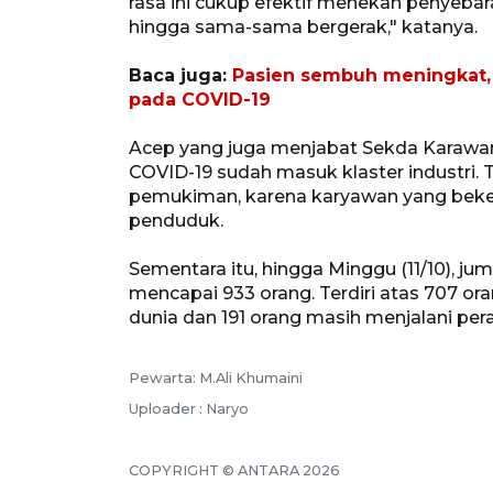
rasa ini cukup efektif menekan penyebar
hingga sama-sama bergerak," katanya.
Baca juga:
Pasien sembuh meningkat,
pada COVID-19
Acep yang juga menjabat Sekda Karawan
COVID-19 sudah masuk klaster industri.
pemukiman, karena karyawan yang beker
penduduk.
Sementara itu, hingga Minggu (11/10), ju
mencapai 933 orang. Terdiri atas 707 or
dunia dan 191 orang masih menjalani per
Pewarta: M.Ali Khumaini
Uploader : Naryo
COPYRIGHT © ANTARA 2026