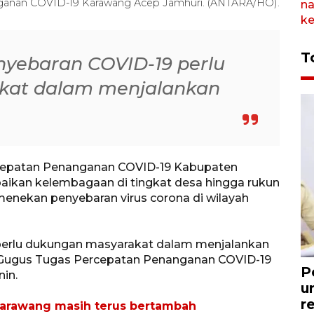
ganan COVID-19 Karawang Acep Jamhuri. (ANTARA/HO).
T
yebaran COVID-19 perlu
kat dalam menjalankan
cepatan Penanganan COVID-19 Kabupaten
ikan kelembagaan di tingkat desa hingga rukun
menekan penyebaran virus corona di wilayah
erlu dukungan masyarakat dalam menjalankan
n Gugus Tugas Percepatan Penanganan COVID-19
P
in.
u
r
 Karawang masih terus bertambah