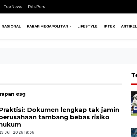
Top News
Rilis Pers
NASIONAL
KABAR MEGAPOLITAN
LIFESTYLE
IPTEK
ARTIKEL
T
erapan esg
Praktisi: Dokumen lengkap tak jamin
perusahaan tambang bebas risiko
hukum
29 Juli 2026 18:36