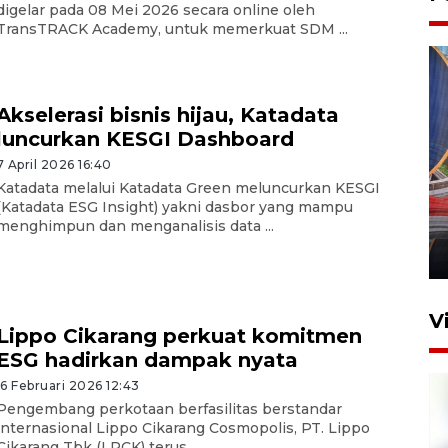
digelar pada 08 Mei 2026 secara online oleh
TransTRACK Academy, untuk memerkuat SDM ...
Akselerasi bisnis hijau, Katadata
luncurkan KESGI Dashboard
7 April 2026 16:40
Komisi V DPR tinjau
Katadata melalui Katadata Green meluncurkan KESGI
perlintasan sebidang di
(Katadata ESG Insight) yakni dasbor yang mampu
Stasiun Bogor
menghimpun dan menganalisis data ...
12 Juni 2026 18:49
V
Lippo Cikarang perkuat komitmen
ESG hadirkan dampak nyata
16 Februari 2026 12:43
Pengembang perkotaan berfasilitas berstandar
internasional Lippo Cikarang Cosmopolis, PT. Lippo
Cikarang Tbk (LPCK) terus ...