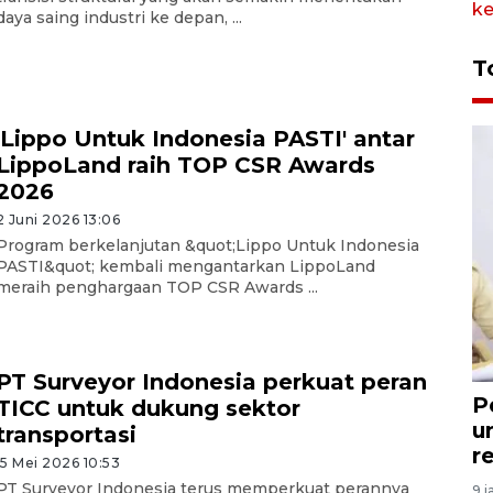
daya saing industri ke depan, ...
T
'Lippo Untuk Indonesia PASTI' antar
LippoLand raih TOP CSR Awards
2026
2 Juni 2026 13:06
Program berkelanjutan &quot;Lippo Untuk Indonesia
PASTI&quot; kembali mengantarkan LippoLand
meraih penghargaan TOP CSR Awards ...
PT Surveyor Indonesia perkuat peran
P
TICC untuk dukung sektor
u
transportasi
r
15 Mei 2026 10:53
PT Surveyor Indonesia terus memperkuat perannya
9 j