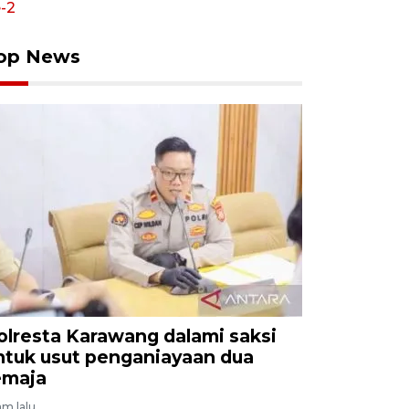
op News
olresta Karawang dalami saksi
ntuk usut penganiayaan dua
emaja
am lalu