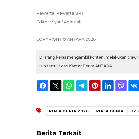
Pewarta: Pewarta BPJ
Editor : Syarif Abdullah
COPYRIGHT © ANTARA 2026
Dilarang keras mengambil konten, melakukan crawlin
izin tertulis dari Kantor Berita ANTARA.
PIALA DUNIA 2026
PIALA DUNIA
32 
Berita Terkait