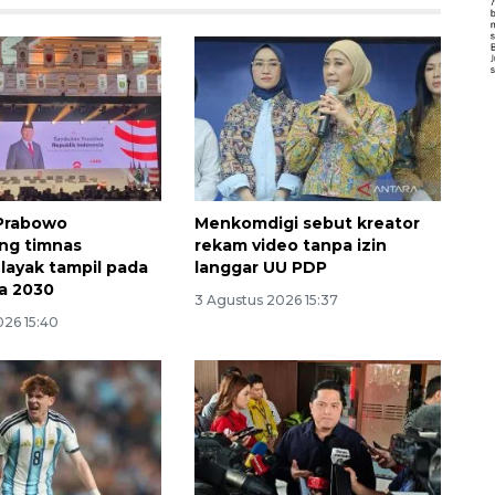
 Prabowo
Menkomdigi sebut kreator
g timnas
rekam video tanpa izin
 layak tampil pada
langgar UU PDP
ia 2030
3 Agustus 2026 15:37
026 15:40