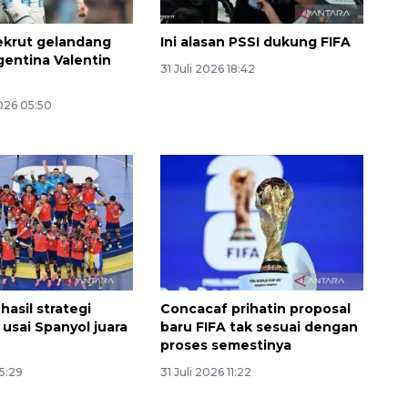
Belanja turis asing beri angin
segar bagi ekonomi
ekrut gelandang
Ini alasan PSSI dukung FIFA
2026-08-05 09:00:00
gentina Valentin
31 Juli 2026 18:42
026 05:50
hasil strategi
Concacaf prihatin proposal
 usai Spanyol juara
baru FIFA tak sesuai dengan
proses semestinya
15:29
31 Juli 2026 11:22