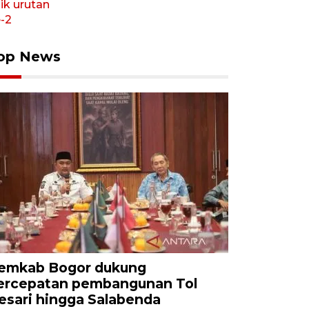
op News
emkab Bogor dukung
ercepatan pembangunan Tol
esari hingga Salabenda