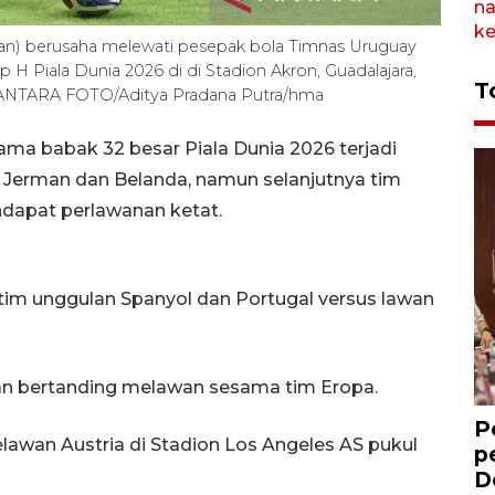
an) berusaha melewati pesepak bola Timnas Uruguay
p H Piala Dunia 2026 di di Stadion Akron, Guadalajara,
T
. ANTARA FOTO/Aditya Pradana Putra/hma
tama babak 32 besar Piala Dunia 2026 terjadi
 Jerman dan Belanda, namun selanjutnya tim
dapat perlawanan ketat.
tim unggulan Spanyol dan Portugal versus lawan
n bertanding melawan sesama tim Eropa.
P
awan Austria di Stadion Los Angeles AS pukul
p
D