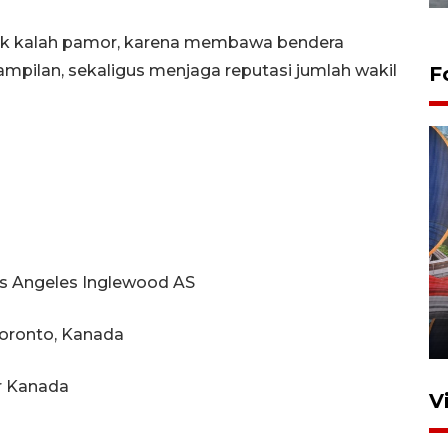
tak kalah pamor, karena membawa bendera
mpilan, sekaligus menjaga reputasi jumlah wakil
F
Komisi V DPR tinjau
perlintasan sebidang di
os Angeles Inglewood AS
Stasiun Bogor
Toronto, Kanada
12 Juni 2026 18:49
er Kanada
V