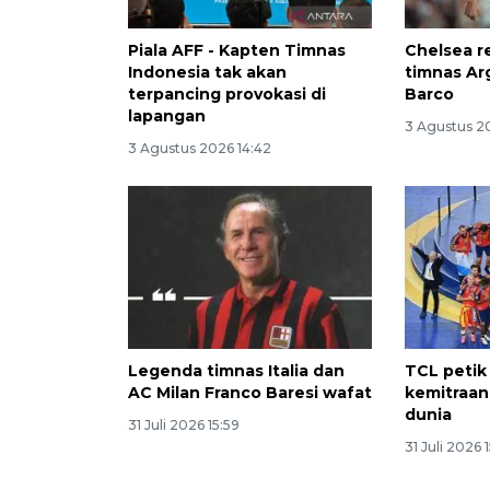
Piala AFF - Kapten Timnas
Chelsea r
Indonesia tak akan
timnas Ar
terpancing provokasi di
Barco
lapangan
3 Agustus 2
3 Agustus 2026 14:42
Legenda timnas Italia dan
TCL petik 
AC Milan Franco Baresi wafat
kemitraan
dunia
31 Juli 2026 15:59
31 Juli 2026 