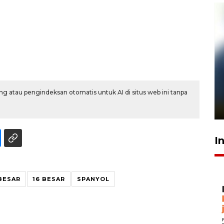
Pelanggan Filaha Farm setia
sampai 8 tahan?
g atau pengindeksan otomatis untuk AI di situs web ini tanpa
1 Juni 2026 05:47
I
BESAR
16 BESAR
SPANYOL