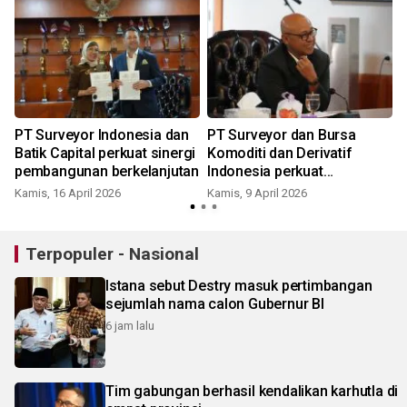
PT Surveyor Indonesia dan
PT Surveyor dan Bursa
Batik Capital perkuat sinergi
Komoditi dan Derivatif
pembangunan berkelanjutan
Indonesia perkuat
Renewable Energy
Kamis, 16 April 2026
Kamis, 9 April 2026
J
Certificate Nasional
Terpopuler - Nasional
Istana sebut Destry masuk pertimbangan
sejumlah nama calon Gubernur BI
6 jam lalu
Tim gabungan berhasil kendalikan karhutla di