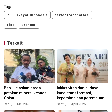
Tags:
PT Surveyor Indonesia
sektor transportasi
Ticc
Ekonomi
Terkait
Bahlil jelaskan harga
Inklusivitas dan budaya
patokan mineral kepada
kunci transformasi,
China
kepemimpinan perempuan
di industri
Rabu, 13 Mei 2026
Sabtu, 18 April 2026
S