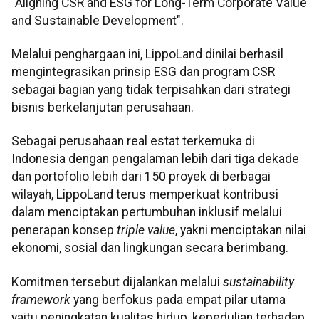
"Aligning CSR and ESG for Long-Term Corporate Value
and Sustainable Development".
Melalui penghargaan ini, LippoLand dinilai berhasil
mengintegrasikan prinsip ESG dan program CSR
sebagai bagian yang tidak terpisahkan dari strategi
bisnis berkelanjutan perusahaan.
Sebagai perusahaan real estat terkemuka di
Indonesia dengan pengalaman lebih dari tiga dekade
dan portofolio lebih dari 150 proyek di berbagai
wilayah, LippoLand terus memperkuat kontribusi
dalam menciptakan pertumbuhan inklusif melalui
penerapan konsep
triple value
, yakni menciptakan nilai
ekonomi, sosial dan lingkungan secara berimbang.
Komitmen tersebut dijalankan melalui
sustainability
framework
yang berfokus pada empat pilar utama
yaitu peningkatan kualitas hidup, kepedulian terhadap