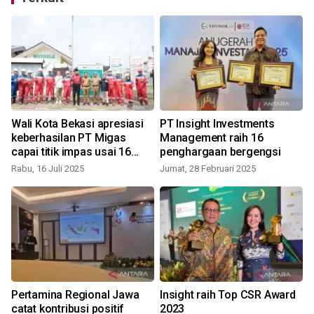
Wali Kota Bekasi apresiasi
PT Insight Investments
keberhasilan PT Migas
Management raih 16
capai titik impas usai 16
penghargaan bergengsi
tahun alami minus
Rabu, 16 Juli 2025
Jumat, 28 Februari 2025
K
Pertamina Regional Jawa
Insight raih Top CSR Award
catat kontribusi positif
2023