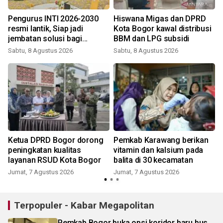
Pengurus INTI 2026-2030
Hiswana Migas dan DPRD
resmi lantik, Siap jadi
Kota Bogor kawal distribusi
jembatan solusi bagi
BBM dan LPG subsidi
persoalan bangsa
Sabtu, 8 Agustus 2026
Sabtu, 8 Agustus 2026
Ketua DPRD Bogor dorong
Pemkab Karawang berikan
peningkatan kualitas
vitamin dan kalsium pada
i
layanan RSUD Kota Bogor
balita di 30 kecamatan
Jumat, 7 Agustus 2026
Jumat, 7 Agustus 2026
Terpopuler - Kabar Megapolitan
Pemkab Bogor buka opsi koridor baru bus