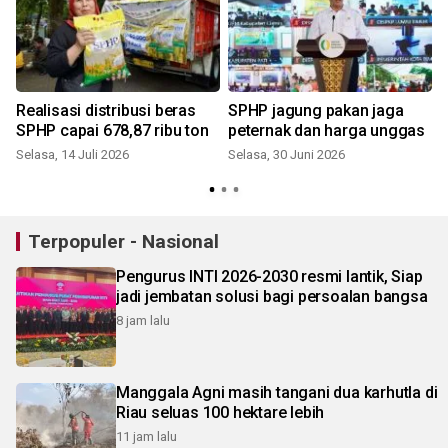
Realisasi distribusi beras
SPHP jagung pakan jaga
SPHP capai 678,87 ribu ton
peternak dan harga unggas
Selasa, 14 Juli 2026
Selasa, 30 Juni 2026
S
Terpopuler - Nasional
Pengurus INTI 2026-2030 resmi lantik, Siap
jadi jembatan solusi bagi persoalan bangsa
8 jam lalu
Manggala Agni masih tangani dua karhutla di
Riau seluas 100 hektare lebih
11 jam lalu