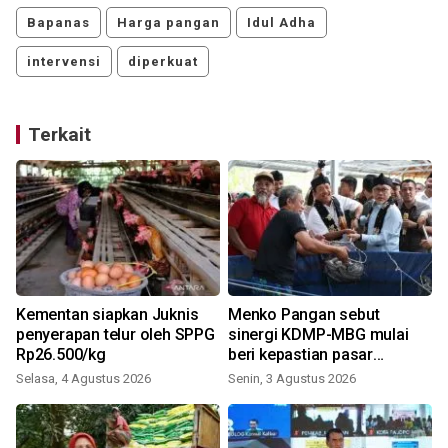
Bapanas
Harga pangan
Idul Adha
intervensi
diperkuat
Terkait
Kementan siapkan Juknis
Menko Pangan sebut
penyerapan telur oleh SPPG
sinergi KDMP-MBG mulai
Rp26.500/kg
beri kepastian pasar
masyarakat
Selasa, 4 Agustus 2026
Senin, 3 Agustus 2026
S