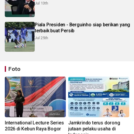
Jul 13th
Piala Presiden - Berguinho siap berikan yang
terbaik buat Persib
Jul 25th
Foto
International Lecture Series
Jamkrindo terus dorong
2026 di Kebun Raya Bogor
jutaan pelaku usaha di