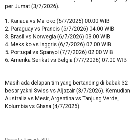
per Jumat (3/7/2026).
1. Kanada vs Maroko (5/7/2026) 00.00 WIB
2. Paraguay vs Prancis (5/7/2026) 04.00 WIB
3. Brasil vs Norwegia (6/7/2026) 03.00 WIB
4. Meksiko vs Inggris (6/7/2026) 07.00 WIB
5. Portugal vs Spanyol (7/7/2026) 02.00 WIB
6. Amerika Serikat vs Belgia (7/7/2026) 07.00 WIB
Masih ada delapan tim yang bertanding di babak 32
besar yakni Swiss vs Aljazair (3/7/2026). Kemudian
Australia vs Mesir, Argentina vs Tanjung Verde,
Kolumbia vs Ghana (4/7/2026)
Pewarta: Pewarta BPJ