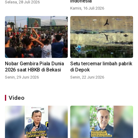
Indonesia
Selasa, 28 Juli 2026
Kamis, 16 Juli 2026
Nobar Gembira Piala Dunia
Setu tercemar limbah pabrik
2026 saat HBKB di Bekasi
di Depok
Senin, 29 Juni 2026
Senin, 22 Juni 2026
Video