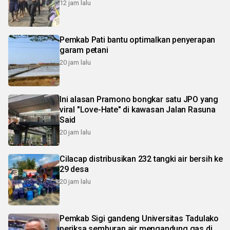
12 jam lalu
Pemkab Pati bantu optimalkan penyerapan
garam petani
20 jam lalu
Ini alasan Pramono bongkar satu JPO yang
viral "Love-Hate" di kawasan Jalan Rasuna
Said
20 jam lalu
Cilacap distribusikan 232 tangki air bersih ke
29 desa
20 jam lalu
Pemkab Sigi gandeng Universitas Tadulako
periksa semburan air mengandung gas di